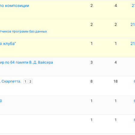
по композиции
2
4
2
2
2
21
тчиков программ баз данных
о клуба"
1
1
21
р по 64 памяти В. Д. Вайсера
3
4
. Скарпетта.
8
18
1
2
0
1
1
1
1