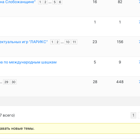
 на Слобожанщине"
…
16
82
1
2
5
6
1
1
ектуальных игр "ЛАРИКС"
…
23
156
1
2
10
11
ира по международным шашкам
5
9
…
28
448
29
30
7 всего)
1
давать новые темы.