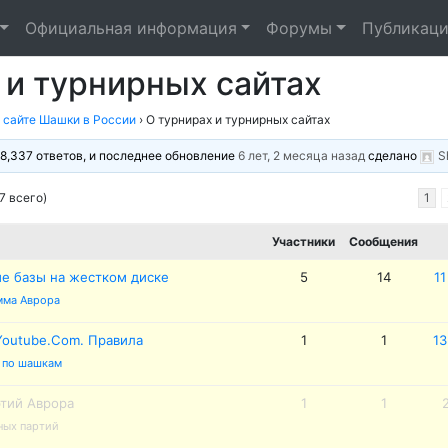
Официальная информация
Форумы
Публикаци
 и турнирных сайтах
 сайте Шашки в России
›
О турнирах и турнирных сайтах
18,337 ответов, и последнее обновление
6 лет, 2 месяца назад
сделано
S
7 всего)
1
Участники
Сообщения
ые базы на жестком диске
5
14
11
мма Аврора
Youtube.Com. Правила
1
1
13
 по шашкам
ртий Аврора
1
1
ных партий