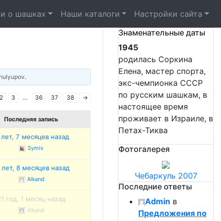
и о шашках
Наши каталоги
Настройки сайта
Знаменательные даты
1945
родилась Соркина
Елена, мастер спорта,
hulyupov
.
экс-чемпионка СССР
по русским шашкам, в
2
3
…
36
37
38
→
настоящее время
проживает в Израиле, в
Последняя запись
Петах-Тиква
 лет, 7 месяцев назад
Фотогалерея
Symix
 лет, 8 месяцев назад
Чебаркуль 2007
Alkand
Последние ответы
21 год, 1 месяц назад
Admin
в
Alkand
Предложения по