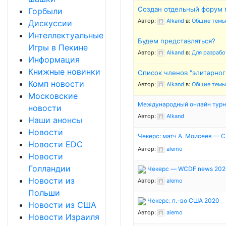
Создан отдельный форум 
Горбыли
Автор:
Alkand
в:
Общие темы
Дискуссии
Интеллектуальные
Будем представляться?
Игры в Пекине
Автор:
Alkand
в:
Для разрабо
Информация
Книжные новинки
Список членов "элитарног
Комп новости
Автор:
Alkand
в:
Общие темы
Московские
Международный онлайн турни
новости
Автор:
Alkand
Наши анонсы
Новости
Чекерс: матч А. Моисеев — С
Новости EDC
Автор:
alemo
Новости
Голландии
Чекерс — WCDF news 202
Новости из
Автор:
alemo
Польши
Чекерс: п.-во США 2020
Новости из США
Автор:
alemo
Новости Израиля