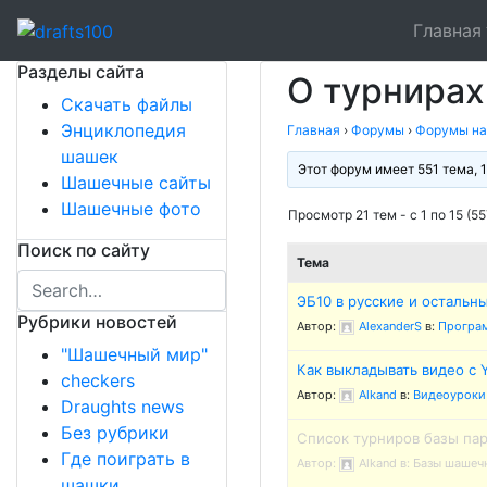
Skip
Главная
to
Сайт о шашках и шашистах
Шашки в России
content
Разделы сайта
О турнирах
Скачать файлы
Энциклопедия
Главная
›
Форумы
›
Форумы на
шашек
Этот форум имеет 551 тема, 
Шашечные сайты
Шашечные фото
Просмотр 21 тем - с 1 по 15 (55
Поиск по сайту
Тема
ЭБ10 в русские и остальн
Рубрики новостей
Автор:
AlexanderS
в:
Програ
"Шашечный мир"
Как выкладывать видео с 
checkers
Автор:
Alkand
в:
Видеоуроки
Draughts news
Без рубрики
Список турниров базы па
Где поиграть в
Автор:
Alkand
в:
Базы шашеч
шашки