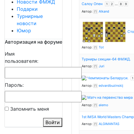
Новости ФМЖД
Салоу Опен
…
1
2
8
9
Подарки
Автор:
Alkand
Турнирные
новости
Юмор
Сто
Авторизация на форуме
Автор:
Tot
Имя
Турниры секции-64 ФМЖД.
пользователя:
Автор:
Juri
Чемпионаты Беларуси.
1
Пароль:
Автор:
edvardbuzinskij
Матч на первенство мира 
Автор:
alemo
Запомнить меня
1st IMSA World Masters Champi
Войти
Автор:
ALGIMANTAS