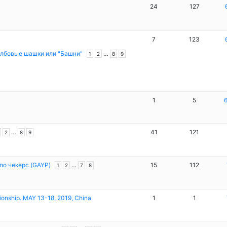
24
127
7
123
лбовые шашки или "Башни"
…
1
2
8
9
1
5
6
…
41
121
2
8
9
по чекерс (GAYP)
…
15
112
1
2
7
8
onship. MAY 13-18, 2019, China
1
1