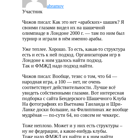
abramov
Участник
Чижов писал: Как это нет «арабских» шашек? Я
своими глазами видел их на шашечной
олимпиаде в Лондоне 2000 г. — там по ним был
турнир и играли в нём именно арабы.
Уже теплее. Хорошо. То есть, какая-то структура
есть и есть к ней подход. Организаторам игр в
Лондоне к ним удалось найти подход.
Так и ФМЖД надо подход найти.
Чижов писал: Вообще, тезис о том, что 64 —
народная игра, а 100 — нет, не очень
соответствует действительности. Лучше всё
увидеть собственными глазами. Вот интересная
подборка с сайта Бендерского Шашечного Клуба
На фотографиях из Вьетнама Таиланда и Шри-
Ланке доски большие, на Филиппинах же вообще
мудрёная — по-сути 64, но совсем не чеккерс.
Тоже неплохо. Может и у них есть структуры –
ну не федерации, а какие-нибудь клубы.
Тоже надо ФМЖД их найти и к ним найти