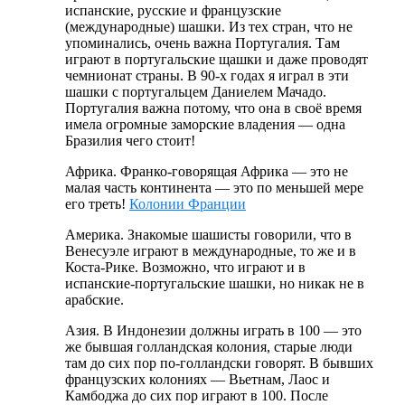
испанские, русские и французские
(международные) шашки. Из тех стран, что не
упоминались, очень важна Португалия. Там
играют в португальские щашки и даже проводят
чемнионат страны. В 90-х годах я играл в эти
шашки с португальцем Даниелем Мачадо.
Португалия важна потому, что она в своё время
имела огромные заморские владения — одна
Бразилия чего стоит!
Африка. Франко-говорящая Африка — это не
малая часть континента — это по меньшей мере
его треть!
Колонии Франции
Америка. Знакомые шашисты говорили, что в
Венесуэле играют в международные, то же и в
Коста-Рике. Возможно, что играют и в
испанские-португальские шашки, но никак не в
арабские.
Азия. В Индонезии должны играть в 100 — это
же бывшая голландская колония, старые люди
там до сих пор по-голландски говорят. В бывших
французских колониях — Вьетнам, Лаос и
Камбоджа до сих пор играют в 100. После