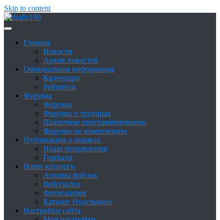
Skip to content
Сайт о шашках и шашистах
Шашки в России
Главная
Новости
Архив новостей
Официальная информация
Календари
Рейтинги
Форумы
Форумы
Форумы о трунирах
Шашечное программирование
Форумы по композицию
Публикации о шашках
Наши позравления
Горбыли
Наши каталоги
Архивы файлов
Вебссылки
Фотогалерея
Каталог Нудельмана
Настройки сайта
Мои настройки