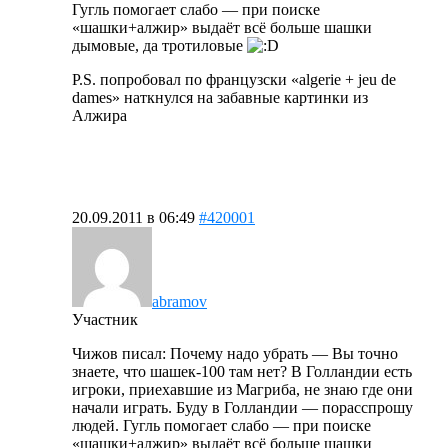
Гугль помогает слабо — при поиске
«шашки+алжир» выдаёт всё больше шашки
дымовые, да тротиловые
P.S. попробовал по французски «algerie + jeu de
dames» наткнулся на забавные картинки из
Алжира
20.09.2011 в 06:49
#420001
abramov
Участник
Чижов писал: Почему надо убрать — Вы точно
знаете, что шашек-100 там нет? В Голландии есть
игроки, приехавшие из Магриба, не знаю где они
начали играть. Буду в Голландии — порасспрошу
людей. Гугль помогает слабо — при поиске
«шашки+алжир» выдаёт всё больше шашки