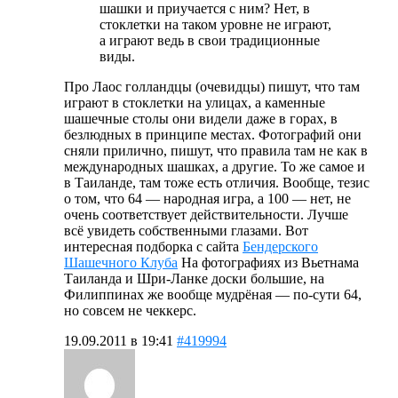
шашки и приучается с ним? Нет, в
стоклетки на таком уровне не играют,
а играют ведь в свои традиционные
виды.
Про Лаос голландцы (очевидцы) пишут, что там
играют в стоклетки на улицах, а каменные
шашечные столы они видели даже в горах, в
безлюдных в принципе местах. Фотографий они
сняли прилично, пишут, что правила там не как в
международных шашках, а другие. То же самое и
в Таиланде, там тоже есть отличия. Вообще, тезис
о том, что 64 — народная игра, а 100 — нет, не
очень соответствует действительности. Лучше
всё увидеть собственными глазами. Вот
интересная подборка с сайта
Бендерского
Шашечного Клуба
На фотографиях из Вьетнама
Таиланда и Шри-Ланке доски большие, на
Филиппинах же вообще мудрёная — по-сути 64,
но совсем не чеккерс.
19.09.2011 в 19:41
#419994