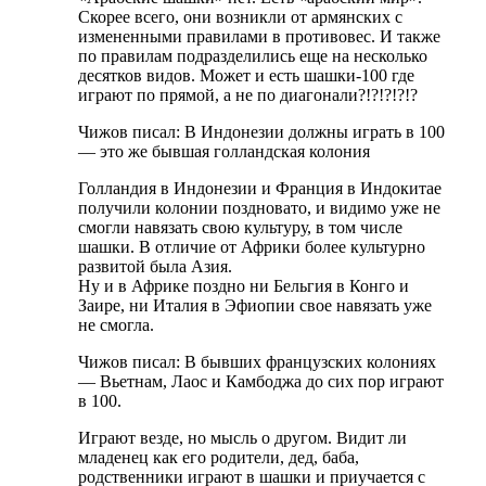
Скорее всего, они возникли от армянских с
измененными правилами в противовес. И также
по правилам подразделились еще на несколько
десятков видов. Может и есть шашки-100 где
играют по прямой, а не по диагонали?!?!?!?!?
Чижов писал: В Индонезии должны играть в 100
— это же бывшая голландская колония
Голландия в Индонезии и Франция в Индокитае
получили колонии поздновато, и видимо уже не
смогли навязать свою культуру, в том числе
шашки. В отличие от Африки более культурно
развитой была Азия.
Ну и в Африке поздно ни Бельгия в Конго и
Заире, ни Италия в Эфиопии свое навязать уже
не смогла.
Чижов писал: В бывших французских колониях
— Вьетнам, Лаос и Камбоджа до сих пор играют
в 100.
Играют везде, но мысль о другом. Видит ли
младенец как его родители, дед, баба,
родственники играют в шашки и приучается с