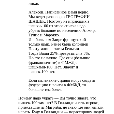
никак
Алексей. Написанное Вами верно.
Мы ведет разговор о ГЕОГРАФИИ
ШАШЕК. Поэтому из играющих в
шашки-100 из этого списка надо
убрать большие по населению Алжир,
Тунис и Марокко.
И в большом Заире французский
только язык. Ранее была колонией
Португалии, а затем Бельгии.
Тогда Ваши 25% превратятся в 5%.
Но это не важно. Где они (большие
франкоязычные) в ФМЖД с
шашками-100. Нет. Значит и
шашек-100 нет.
Если маленькие страны могут создать
федерацию и войти в ФМЖД, то
большие тем более.
Почему надо убрать — Вы точно знаете, что
шашек-100 там нет? В Голландии есть игроки,
приехавшие из Магриба, не знаю где они начали
играть. Буду в Голландии — порасспрошу людей.