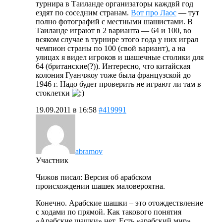
турнира в Таиланде организаторы каждвй год
ездят по соседним странам.
Вот про Лаос
— тут
полно фотографий с местными шашистами. В
Таиланде играют в 2 варианта — 64 и 100, во
всяком случае в турнире этого года у них играл
чемпион страны по 100 (свой вариант), а на
улицах я видел игроков и шашечные столики для
64 (британские(?)). Интересно, что китайская
колония Гуанчжоу тоже была французской до
1946 г. Надо будет проверить не играют ли там в
стоклетки
19.09.2011 в 16:58
#419991
abramov
Участник
Чижов писал: Версия об арабском
происхождении шашек маловероятна.
Конечно. Арабские шашки – это отождествление
с ходами по прямой. Как такового понятия
«Арабские шашки» нет. Есть «арабский мир».