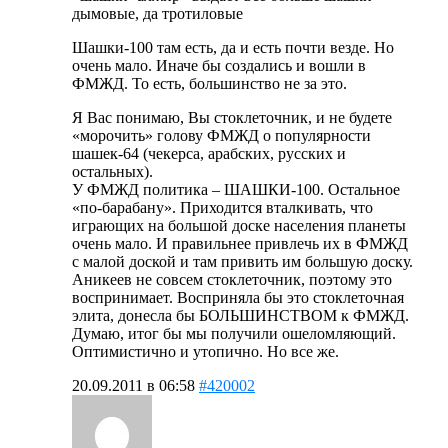
дымовые, да тротиловые
Шашки-100 там есть, да и есть почти везде. Но
очень мало. Иначе бы создались и вошли в
ФМЖД. То есть, большинство не за это.
Я Вас понимаю, Вы стоклеточник, и не будете
«морочить» голову ФМЖД о популярности
шашек-64 (чекерса, арабских, русских и
остальных).
У ФМЖД политика – ШАШКИ-100. Остальное
«по-барабану». Приходится вталкивать, что
играющих на большой доске населения планеты
очень мало. И правильнее привлечь их в ФМЖД
с малой доской и там привить им большую доску.
Аникеев не совсем стоклеточник, поэтому это
воспринимает. Восприняла бы это стоклеточная
элита, донесла бы БОЛЬШИНСТВОМ к ФМЖД.
Думаю, итог бы мы получили ошеломляющий.
Оптимистично и утопично. Но все же.
20.09.2011 в 06:58
#420002