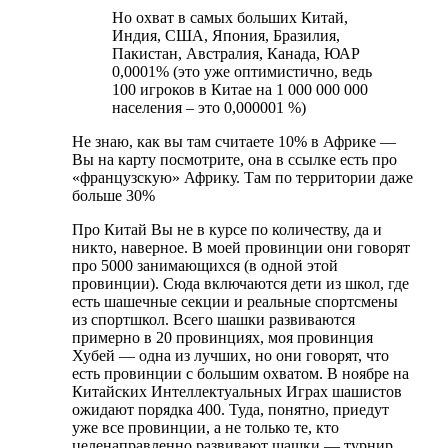
Но охват в самых больших Китай,
Индия, США, Япония, Бразилия,
Пакистан, Австралия, Канада, ЮАР
0,0001% (это уже оптимистично, ведь
100 игроков в Китае на 1 000 000 000
населения – это 0,000001 %)
Не знаю, как вы там считаете 10% в Африке —
Вы на карту посмотрите, она в ссылке есть про
«французскую» Африку. Там по территории даже
больше 30%
Про Китай Вы не в курсе по количеству, да и
никто, наверное. В моей провинции они говорят
про 5000 занимающихся (в одной этой
провинции). Сюда включаются дети из школ, где
есть шашечные секции и реальные спортсмены
из спортшкол. Всего шашки развиваются
примерно в 20 провинциях, моя провинция
Хубей — одна из лучших, но они говорят, что
есть провинции с большим охватом. В ноябре на
Китайских Интеллектуальных Играх шашистов
ожидают порядка 400. Туда, понятно, приедут
уже все провинции, а не только те, кто
целенаправленно развивают шашки — турнир