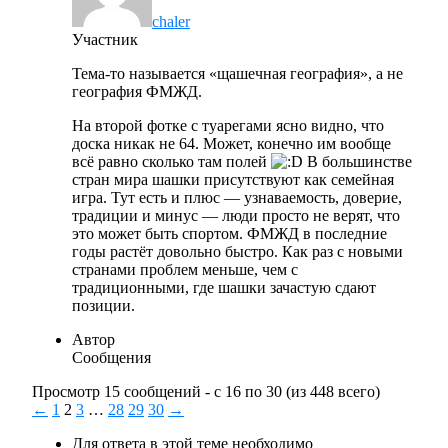
chaler
Участник
Тема-то называется «щашечная география», а не
география ФМЖД.
На второй фотке с туарегами ясно видно, что
доска никак не 64. Может, конечно им вообще
всё равно сколько там полей
В большинстве
стран мира шашки присутствуют как семейная
игра. Тут есть и плюс — узнаваемость, доверие,
традиции и минус — люди просто не верят, что
это может быть спортом. ФМЖД в последние
годы растёт довольно быстро. Как раз с новыми
странами проблем меньше, чем с
традиционными, где шашки зачастую сдают
позиции.
Автор
Сообщения
Просмотр 15 сообщений - с 16 по 30 (из 448 всего)
←
1
2
3
…
28
29
30
→
Для ответа в этой теме необходимо