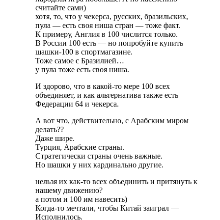
считайте сами)
хотя, то, что у чекерса, русских, бразильских,
пула — есть своя ниша стран — тоже факт.
К примеру, Англия в 100 числится только.
В России 100 есть — но попробуйте купить
шашки-100 в спортмагазине.
Тоже самое с Бразилией…
у пула тоже есть своя ниша.
И здорово, что в какой-то мере 100 всех
объединяет, и как альтернатива также есть
Федерации 64 и чекерса.
А вот что, действительно, с Арабским миром
делать??
Даже шире.
Турция, Арабские страны.
Стратегически страны очень важные.
Но шашки у них кардинально другие.
нельзя их как-то всех объединить и притянуть к
нашему движению?
а потом и 100 им навесить)
Когда-то мечтали, чтобы Китай заиграл —
Исполнилось.