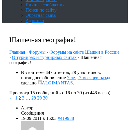
Личные сообщения
Поиск по сайту
Обратная связь
Админка
Шашечная география!
Главная
›
Форумы
›
Форумы на сайте Шашки в России
›
О турнирах и турнирных сайтах
›
Шашечная
география!
В этой теме 447 ответов, 28 участников,
последнее обновление
7 лет, 7 месяцев назад
сделано
ALGIMANTAS
.
Просмотр 15 сообщений - с 16 по 30 (из 448 всего)
←
1
2
3
…
28
29
30
→
Автор
Сообщения
19.09.2011 в 15:03
#419988