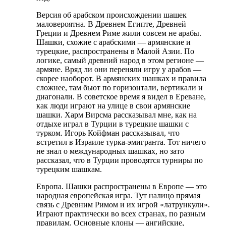
Версия об арабском происхождении шашек
маловероятна. В Древнем Египте, Древней
Греции и Древнем Риме жили совсем не арабы.
Шашки, схожие с арабскими — армянские и
турецкие, распространены в Малой Азии. По
логике, самый древний народ в этом регионе —
армяне. Вряд ли они переняли игру у арабов —
скорее наоборот. В армянских шашках и правила
сложнее, там бьют по горизонтали, вертикали и
диагонали. В советское время я видел в Ереване,
как люди играют на улице в свои армянские
шашки. Харм Вирсма рассказывал мне, как на
отдыхе играл в Турции в турецкие шашки с
турком. Игорь Койфман рассказывал, что
встретил в Израиле турка-эмигранта. Тот ничего
не знал о международных шашках, но зато
рассказал, что в Турции проводятся турниры по
турецким шашкам.
Европа. Шашки распространены в Европе — это
народная европейская игра. Тут налицо прямая
связь с Древним Римом и их игрой «латрункули».
Играют практически во всех странах, по разным
правилам. Основные клоны — ангийские,