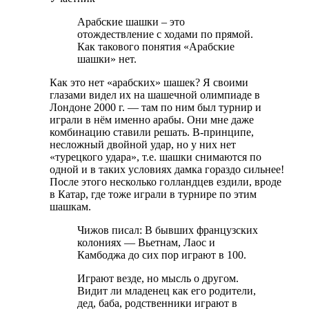
Арабские шашки – это
отождествление с ходами по прямой.
Как такового понятия «Арабские
шашки» нет.
Как это нет «арабских» шашек? Я своими
глазами видел их на шашечной олимпиаде в
Лондоне 2000 г. — там по ним был турнир и
играли в нём именно арабы. Они мне даже
комбинацию ставили решать. В-принципе,
несложный двойной удар, но у них нет
«турецкого удара», т.е. шашки снимаются по
одной и в таких условиях дамка гораздо сильнее!
После этого несколько голландцев ездили, вроде
в Катар, где тоже играли в турнире по этим
шашкам.
Чижов писал: В бывших французских
колониях — Вьетнам, Лаос и
Камбоджа до сих пор играют в 100.
Играют везде, но мысль о другом.
Видит ли младенец как его родители,
дед, баба, родственники играют в