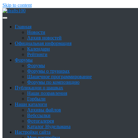
Skip to content
Сайт о шашках и шашистах
Шашки в России
Главная
Новости
Архив новостей
Официальная информация
Календари
Рейтинги
Форумы
Форумы
Форумы о трунирах
Шашечное программирование
Форумы по композицию
Публикации о шашках
Наши позравления
Горбыли
Наши каталоги
Архивы файлов
Вебссылки
Фотогалерея
Каталог Нудельмана
Настройки сайта
Мои настройки