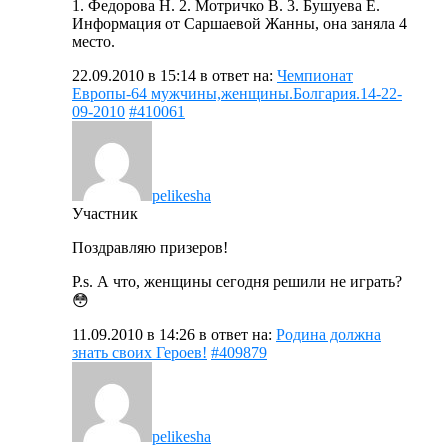
1. Федорова Н. 2. Мотричко В. 3. Бушуева Е.
Информация от Саршаевой Жанны, она заняла 4
место.
22.09.2010 в 15:14
в ответ на:
Чемпионат
Европы-64 мужчины,женщины.Болгария.14-22-
09-2010
#410061
pelikesha
Участник
Поздравляю призеров!
P.s. А что, женщины сегодня решили не играть?
😳
11.09.2010 в 14:26
в ответ на:
Родина должна
знать своих Героев!
#409879
pelikesha