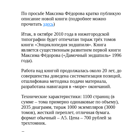
По просьбе Максима Фёдорова кратко публикую
описание новой книги (подробнее можно
прочитать
здесь
)
Итак, в октябре 2010 года в нижегородской
типографии будет отпечатан тираж трёх томов
книги «Энциклопедия эндшпиля». Книга
является существенным развитием первой книги
Максима Фёдорова («Дамочный эндшпиль» 1996
года).
Работа над книгой продолжалась около 20 лет, до
совершенства доведена систематизация позиций,
отшлифована методика подачи материала,
разработана навигация в «море» окончаний.
Технические характеристики: 1100 страниц (в
сумме – тома примерно одинаковые по объему),
2035 диаграмм, тираж 1000 экземпляров (3000
томов), жесткий переплет, отличная бумага.
формат обычный – А5. Цена – 700 рублей за
трехтомник.