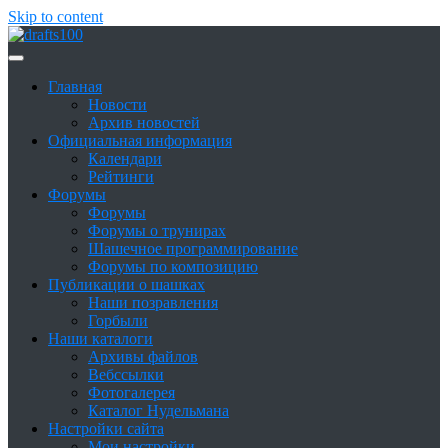
Skip to content
Сайт о шашках и шашистах
Шашки в России
Главная
Новости
Архив новостей
Официальная информация
Календари
Рейтинги
Форумы
Форумы
Форумы о трунирах
Шашечное программирование
Форумы по композицию
Публикации о шашках
Наши позравления
Горбыли
Наши каталоги
Архивы файлов
Вебссылки
Фотогалерея
Каталог Нудельмана
Настройки сайта
Мои настройки