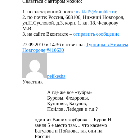
Связаться с автором можно:
1. по электронной почте
maklaf5@rambler.ru
;
2. по почте: Россия, 603106, Нижний Новгород,
ул.Н.Сусловой, д.3, корп. 1, кв. 18, Федорову
М.В.
3. на сайте Вконтакте –
отправить сообщение
27.09.2010 в 14:36
в ответ на:
Турниры в Нижнем
Новгороде
#410630
pelikesha
Участник
А где же все «зубры» —
Буровы, Федоровы,
Купцовы, Батулов,
Пойлов, Лебедев и т.д.?
один из Ваших «зубров»… Буров Н.
занял 5-е место там… что касаемо
Батулова и Пойлова, так они на
России