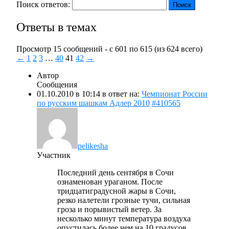
Поиск ответов:
Ответы в темах
Просмотр 15 сообщений - с 601 по 615 (из 624 всего)
←
1
2
3
…
40
41
42
→
Автор
Сообщения
01.10.2010 в 10:14
в ответ на:
Чемпионат России
по русским шашкам Адлер 2010
#410565
pelikesha
Участник
Последний день сентября в Сочи
ознаменован ураганом. После
тридцатиградусной жары в Сочи,
резко налетели грозные тучи, сильная
гроза и порывистый ветер. За
несколько минут температура воздуха
опустилась более чем на 10 градусов,