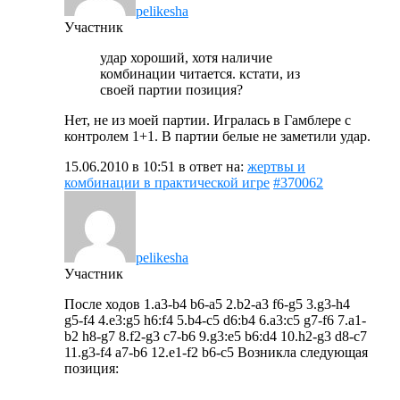
pelikesha
Участник
удар хороший, хотя наличие
комбинации читается. кстати, из
своей партии позиция?
Нет, не из моей партии. Игралась в Гамблере с
контролем 1+1. В партии белые не заметили удар.
15.06.2010 в 10:51
в ответ на:
жертвы и
комбинации в практической игре
#370062
pelikesha
Участник
После ходов 1.a3-b4 b6-a5 2.b2-a3 f6-g5 3.g3-h4
g5-f4 4.e3:g5 h6:f4 5.b4-c5 d6:b4 6.a3:c5 g7-f6 7.a1-
b2 h8-g7 8.f2-g3 c7-b6 9.g3:e5 b6:d4 10.h2-g3 d8-c7
11.g3-f4 a7-b6 12.e1-f2 b6-c5 Возникла следующая
позиция: