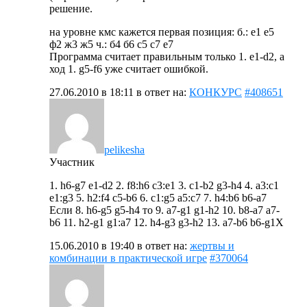
решение.
на уровне кмс кажется первая позиция: б.: е1 е5
ф2 ж3 ж5 ч.: б4 б6 с5 с7 е7
Программа считает правильным только 1. e1-d2, а
ход 1. g5-f6 уже считает ошибкой.
27.06.2010 в 18:11
в ответ на:
КОНКУРС
#408651
pelikesha
Участник
1. h6-g7 e1-d2 2. f8:h6 c3:e1 3. c1-b2 g3-h4 4. a3:c1
e1:g3 5. h2:f4 c5-b6 6. c1:g5 a5:c7 7. h4:b6 b6-a7
Если 8. h6-g5 g5-h4 то 9. a7-g1 g1-h2 10. b8-a7 a7-
b6 11. h2-g1 g1:a7 12. h4-g3 g3-h2 13. a7-b6 b6-g1X
15.06.2010 в 19:40
в ответ на:
жертвы и
комбинации в практической игре
#370064