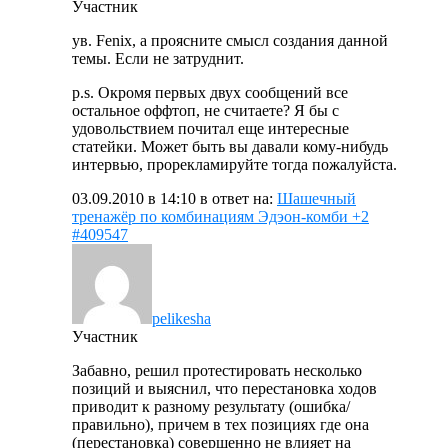
Участник
ув. Fenix, а проясните смысл создания данной
темы. Если не затруднит.
p.s. Окромя первых двух сообщений все
остальное оффтоп, не считаете? Я бы с
удовольствием почитал еще интересные
статейки. Может быть вы давали кому-нибудь
интервью, прорекламируйте тогда пожалуйста.
03.09.2010 в 14:10
в ответ на:
Шашечный
тренажёр по комбинациям Эдэон-комби +2
#409547
pelikesha
Участник
Забавно, решил протестировать несколько
позиций и выяснил, что перестановка ходов
приводит к разному результату (ошибка/
правильно), причем в тех позициях где она
(перестановка) совершенно не влияет на