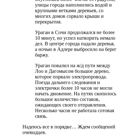
улицы города наполнились водой и
крупными ветками деревьев, со
многих домов сорвало крыши и
перекрытия.
Ураган в Сочи продолжался не более
10 минут, но успел натворить немало
дел. В центре города падали деревья,
а ночью в Адлере выбросило на берег
баржу.
Ураган повалил на ж/д пути между
Лоо и Дагомысом большое дерево,
которое порвало электропровода.
Поезда дальнего следования и
электрички более 10 часов не могли
начать движение. На путях скопилось
большое количество составов,
ожидающих своего отправления.
Несколько часов не работала сотовая
связь.
Надеюсь все в порядке… Ждем сообщений
очевидцев.