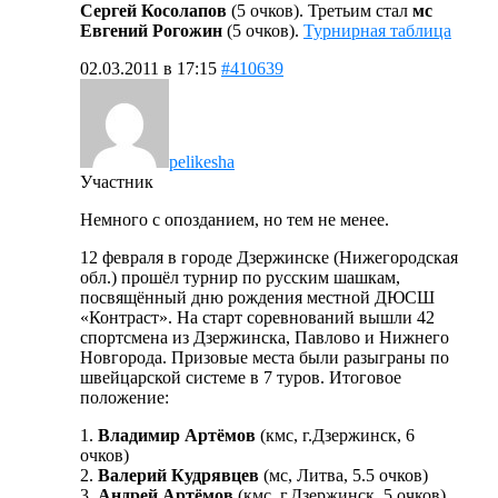
Сергей Косолапов
(5 очков). Третьим стал
мс
Евгений Рогожин
(5 очков).
Турнирная таблица
02.03.2011 в 17:15
#410639
pelikesha
Участник
Немного с опозданием, но тем не менее.
12 февраля в городе Дзержинске (Нижегородская
обл.) прошёл турнир по русским шашкам,
посвящённый дню рождения местной ДЮСШ
«Контраст». На старт соревнований вышли 42
спортсмена из Дзержинска, Павлово и Нижнего
Новгорода. Призовые места были разыграны по
швейцарской системе в 7 туров. Итоговое
положение:
1.
Владимир Артёмов
(кмс, г.Дзержинск, 6
очков)
2.
Валерий Кудрявцев
(мс, Литва, 5.5 очков)
3.
Андрей Артёмов
(кмс, г.Дзержинск, 5 очков)