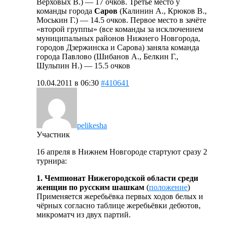
Верховых В.) — 17 очков. Третье место у
команды города
Саров
(Калинин А., Крюков В.,
Моськин Г.) — 14.5 очков. Первое место в зачёте
«второй группы» (все команды за исключением
муниципальных районов Нижнего Новгорода,
городов Дзержинска и Сарова) заняла команда
города Павлово (Шибанов А., Белкин Г.,
Шульпин Н.) — 15.5 очков
10.04.2011 в 06:30
#410641
pelikesha
Участник
16 апреля в Нижнем Новгороде стартуют сразу 2
турнира:
1. Чемпионат Нижегородской области среди
женщин по русским шашкам
(
положение
)
Применяется жеребьёвка первых ходов белых и
чёрных согласно таблице жеребьёвки дебютов,
микроматч из двух партий.