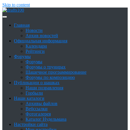
Skip to content
Сайт о шашках и шашистах
Шашки в России
Главная
Новости
Архив новостей
Официальная информация
Календари
Рейтинги
Форумы
Форумы
Форумы о трунирах
Шашечное программирование
Форумы по композицию
Публикации о шашках
Наши позравления
Горбыли
Наши каталоги
Архивы файлов
Вебссылки
Фотогалерея
Каталог Нудельмана
Настройки сайта
Мои настройки