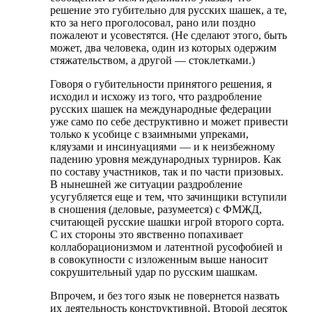
решение это губительно для русских шашек, а те,
кто за него проголосовал, рано или поздно
пожалеют и усовестятся. (Не сделают этого, быть
может, два человека, один из которых одержим
стяжательством, а другой — стоклетками.)
Говоря о губительности принятого решения, я
исходил и исхожу из того, что раздробление
русских шашек на международные федерации
уже само по себе деструктивно и может привести
только к усобице с взаимными упреками,
кляузами и инсинуациями — и к неизбежному
падению уровня международных турниров. Как
по составу участников, так и по части призовых.
В нынешней же ситуации раздробление
усугубляется еще и тем, что зачинщики вступили
в сношения (деловые, разумеется) с ФМЖД,
считающей русские шашки игрой второго сорта.
С их стороны это явственно попахивает
коллаборационизмом и латентной русофобией и
в совокупности с изложенным выше наносит
сокрушительный удар по русским шашкам.
Впрочем, и без того язык не повернется назвать
их деятельность конструктивной. Второй десяток