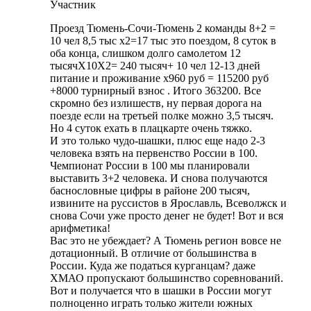
Участник
Проезд Тюмень-Сочи-Тюмень 2 команды 8+2 =
10 чел 8,5 тыс х2=17 тыс это поездом, 8 суток в
оба конца, слишком долго самолетом 12
тысячХ10Х2= 240 тысяч+ 10 чел 12-13 дней
питание и проживание х960 руб = 115200 руб
+8000 турнирный взнос . Итого 363200. Все
скромно без излишеств, ну первая дорога на
поезде если на третьей полке можно 3,5 тысяч.
Но 4 суток ехать в плацкарте очень тяжко.
И это только чудо-шашки, плюс еще надо 2-3
человека взять на первенство России в 100.
Чемпионат России в 100 мы планировали
выставить 3+2 человека. И снова получаются
баснословные цифры в районе 200 тысяч,
извините на руссистов в Ярославль, Всеволжск и
снова Сочи уже просто денег не будет! Вот и вся
арифметика!
Вас это не убеждает? А Тюмень регион вовсе не
дотационный. В отличие от большинства в
России. Куда же податься курганцам? даже
ХМАО пропускают большинство соревнований.
Вот и получается что в шашки в России могут
полноценно играть только жители южных