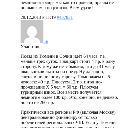
чемпионата мира мы как то провели, правда не
по шашкам а по рэндзю. Всем удачи!
28.12.2013 в 11:19
#437831
.ru
Участник
Поезд из Тюмени в Сочии идёт 64 часа, т.е.
меньше трёх суток. Плацкарт стоит 4 т.р. в одну
сторону. К тому же не забываем, что до 31 мая у
школьников льготы на поезд. Ну да ладно,
считаем по полному тарифу. Помножаем на 5
человек: 40 т.р. Плюсуем 12 т.р. питание-
проживание Х 5 чел. = 60 т.р. Плюсуем
турнирный взнос. Всё вместе получается
немногим более 100 т.р. Это, конечно, не дёшево,
но это не 260 т.р.
Практически все регионы РФ (включая Москву)
централизованно финансируют только
победителей региональных ЧШ. Если у Тюмени
есть возможность направить две команды: ради