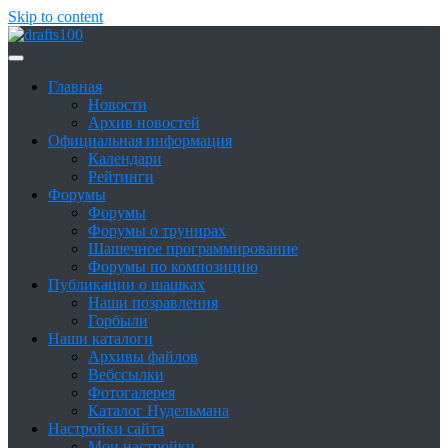
Skip to content
Сайт о шашках и шашистах
Шашки в России
Главная
Новости
Архив новостей
Официальная информация
Календари
Рейтинги
Форумы
Форумы
Форумы о трунирах
Шашечное программирование
Форумы по композицию
Публикации о шашках
Наши позравления
Горбыли
Наши каталоги
Архивы файлов
Вебссылки
Фотогалерея
Каталог Нудельмана
Настройки сайта
Мои настройки