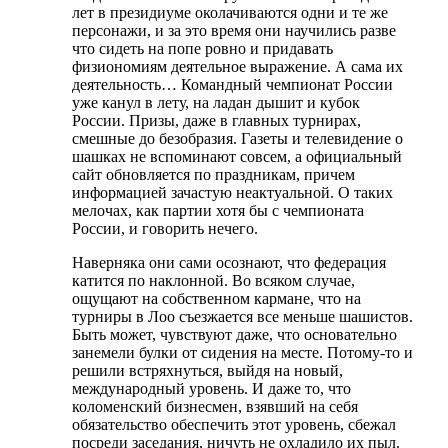
лет в президиуме околачиваются одни и те же
персонажи, и за это время они научились разве
что сидеть на попе ровно и придавать
физиономиям деятельное выражение. А сама их
деятельность… Командный чемпионат России
уже канул в лету, на ладан дышит и кубок
России. Призы, даже в главных турнирах,
смешные до безобразия. Газеты и телевидение о
шашках не вспоминают совсем, а официальный
сайт обновляется по праздникам, причем
информацией зачастую неактуальной. О таких
мелочах, как партии хотя бы с чемпионата
России, и говорить нечего.
Наверняка они сами осознают, что федерация
катится по наклонной. Во всяком случае,
ощущают на собственном кармане, что на
турниры в Лоо съезжается все меньше шашистов.
Быть может, чувствуют даже, что основательно
занемели булки от сидения на месте. Потому-то и
решили встряхнуться, выйдя на новый,
международный уровень. И даже то, что
коломенский бизнесмен, взявший на себя
обязательство обеспечить этот уровень, сбежал
посреди заседания, ничуть не охладило их пыл.