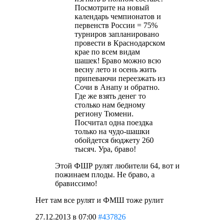
Посмотрите на новый
календарь чемпионатов и
первенств России = 75%
турниров запланировано
провести в Краснодарском
крае по всем видам
шашек! Браво можно всю
весну лето и осень жить
припеваючи переезжать из
Сочи в Анапу и обратно.
Где же взять денег то
столько нам бедному
региону Тюмени.
Посчитал одна поездка
только на чудо-шашки
обойдется бюджету 260
тысяч. Ура, браво!
Этой ФШР рулят любители 64, вот и
пожинаем плоды. Не браво, а
брависсимо!
Нет там все рулят и ФМШ тоже рулит
27.12.2013 в 07:00
#437826