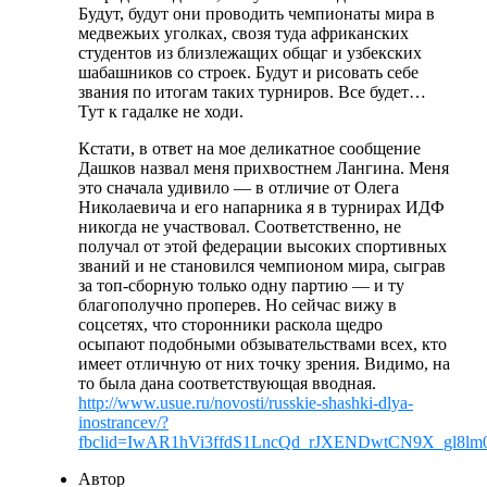
Будут, будут они проводить чемпионаты мира в
медвежьих уголках, свозя туда африканских
студентов из близлежащих общаг и узбекских
шабашников со строек. Будут и рисовать себе
звания по итогам таких турниров. Все будет…
Тут к гадалке не ходи.
Кстати, в ответ на мое деликатное сообщение
Дашков назвал меня прихвостнем Лангина. Меня
это сначала удивило — в отличие от Олега
Николаевича и его напарника я в турнирах ИДФ
никогда не участвовал. Соответственно, не
получал от этой федерации высоких спортивных
званий и не становился чемпионом мира, сыграв
за топ-сборную только одну партию — и ту
благополучно проперев. Но сейчас вижу в
соцсетях, что сторонники раскола щедро
осыпают подобными обзывательствами всех, кто
имеет отличную от них точку зрения. Видимо, на
то была дана соответствующая вводная.
http://www.usue.ru/novosti/russkie-shashki-dlya-
inostrancev/?
fbclid=IwAR1hVi3ffdS1LncQd_rJXENDwtCN9X_gl8l
Автор