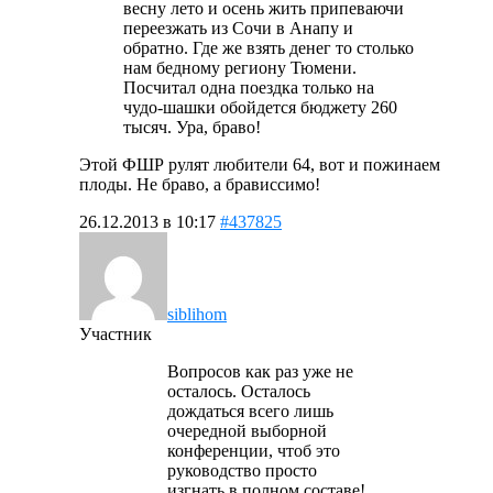
весну лето и осень жить припеваючи
переезжать из Сочи в Анапу и
обратно. Где же взять денег то столько
нам бедному региону Тюмени.
Посчитал одна поездка только на
чудо-шашки обойдется бюджету 260
тысяч. Ура, браво!
Этой ФШР рулят любители 64, вот и пожинаем
плоды. Не браво, а брависсимо!
26.12.2013 в 10:17
#437825
siblihom
Участник
Вопросов как раз уже не
осталось. Осталось
дождаться всего лишь
очередной выборной
конференции, чтоб это
руководство просто
изгнать в полном составе!