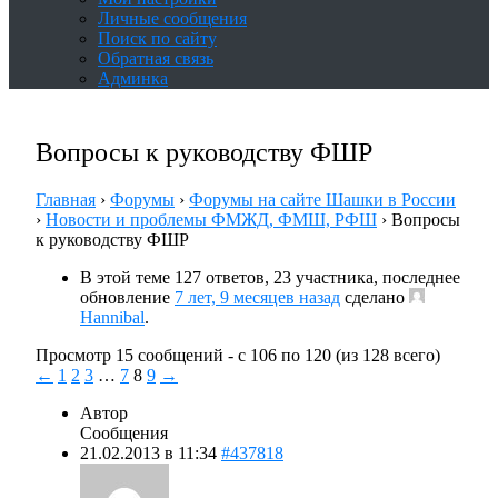
Личные сообщения
Поиск по сайту
Обратная связь
Админка
Вопросы к руководству ФШР
Главная
›
Форумы
›
Форумы на сайте Шашки в России
›
Новости и проблемы ФМЖД, ФМШ, РФШ
›
Вопросы
к руководству ФШР
В этой теме 127 ответов, 23 участника, последнее
обновление
7 лет, 9 месяцев назад
сделано
Hannibal
.
Просмотр 15 сообщений - с 106 по 120 (из 128 всего)
←
1
2
3
…
7
8
9
→
Автор
Сообщения
21.02.2013 в 11:34
#437818