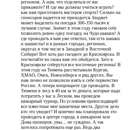
регионов. А нам, что отделяться от вас
прикажите? И где мы должны учиться играть?
как нам приготовить мастеров спорта? Сильно на
спонсоров надеется не приходится. Бюджет
может выделить на поездки 300-350 тысяч в
лучшем случае. Значит в этом году сможем себе
позволить ровно одну поездку, на Чудо-шашки! А
где проводить я вам уже ответил, там есть шашки
и шашисты! и в разных городах, регионах,
округах в том числе в Западной и Восточной
Сибири! Вот хоть раз съездите до Красноярска. И
посчитайте во скока вам это обойдется. Зато в
Красноярске соберутся все восточные регионы! В
этом году на Тюмень рассчитывали Курган,
ХМАО, Омск, Новосибирск и ряд других. Вы
нам лично не позволили взять к себе первенство
России. А теперь вопрощаете где проводить. В
Тюмени в лесу в 40 км за те деньги, которые надо
потратить у вас в Лесном, мы проведем
шикарный турнир, По условиям превосходящий
все известные мне шашечные места. Другое дело
кто это увидит? И конечно мы планировали это
проводить в центре города, в шикарном зале
Дома пионеров. увы… не суждено. А так
хотелось попробовать еще раз. Ведь два