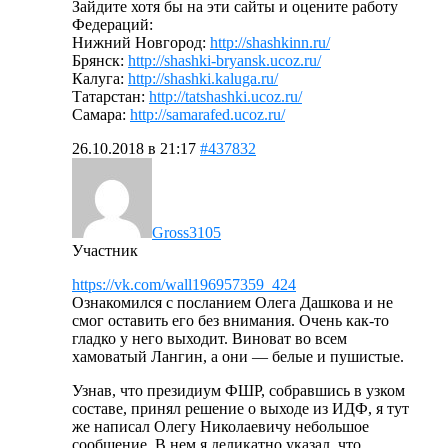
Зайдите хотя бы на эти сайты и оцените работу
Федераций:
Нижний Новгород:
http://shashkinn.ru/
Брянск:
http://shashki-bryansk.ucoz.ru/
Калуга:
http://shashki.kaluga.ru/
Татарстан:
http://tatshashki.ucoz.ru/
Самара:
http://samarafed.ucoz.ru/
26.10.2018 в 21:17
#437832
Gross3105
Участник
https://vk.com/wall196957359_424
Ознакомился с посланием Олега Дашкова и не
смог оставить его без внимания. Очень как-то
гладко у него выходит. Виноват во всем
хамоватый Лангин, а они — белые и пушистые.
Узнав, что президиум ФШР, собравшись в узком
составе, принял решение о выходе из ИДФ, я тут
же написал Олегу Николаевичу небольшое
сообщение. В нем я деликатно указал, что