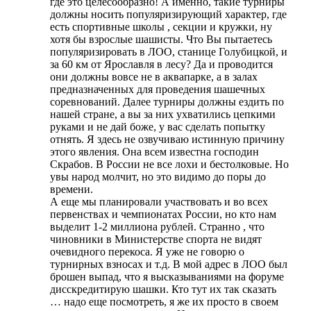
где это целесообразно! А именно, такие турниры
должны носить популяризирующий характер, где
есть спортивные школы , секции и кружки, ну
хотя бы взрослые шашисты. Что Вы пытаетесь
популяризировать в ЛОО, станице Голубицкой, и
за 60 км от Ярославля в лесу? Да и проводится
они должны вовсе не в аквапарке, а в залах
предназначенных для проведения шашечных
соревнований. Далее турниры должны ездить по
нашей стране, а вы за них ухватились цепкими
руками и не дай боже, у вас сделать попытку
отнять. Я здесь не озвучиваю истинную причину
этого явления. Она всем известна господин
Скрабов. В России не все лохи и бестолковые. Но
увы народ молчит, но это видимо до поры до
времени.
А еще мы планировали участвовать и во всех
первенствах и чемпионатах России, но кто нам
выделит 1-2 миллиона рублей. Странно , что
чиновники в Министерстве спорта не видят
очевидного перекоса. Я уже не говорю о
турнирных взносах и т.д. В мой адрес в ЛОО был
брошен выпад, что я высказываниями на форуме
дисскредитирую шашки. Кто тут их так сказать
… надо еще посмотреть, я же их просто в своем