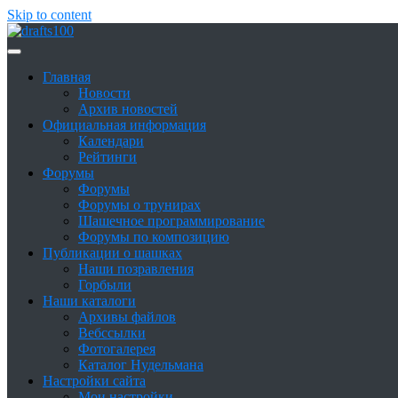
Skip to content
Сайт о шашках и шашистах
Шашки в России
Главная
Новости
Архив новостей
Официальная информация
Календари
Рейтинги
Форумы
Форумы
Форумы о трунирах
Шашечное программирование
Форумы по композицию
Публикации о шашках
Наши позравления
Горбыли
Наши каталоги
Архивы файлов
Вебссылки
Фотогалерея
Каталог Нудельмана
Настройки сайта
Мои настройки