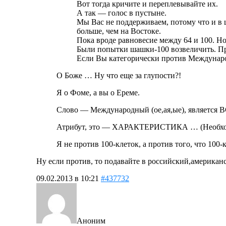
Вот тогда кричите и переплевывайте их.
А так — голос в пустыне.
Мы Вас не поддерживаем, потому что и в ш
больше, чем на Востоке.
Пока вроде равновесие между 64 и 100. Н
Были попытки шашки-100 возвеличить. Пр
Если Вы категорически против Международ
О Боже … Ну что еще за глупости?!
Я о Фоме, а вы о Ереме.
Слово — Международный (ое,ая,ые), являет
Атрибут, это — ХАРАКТЕРИСТИКА … (Необход
Я не против 100-клеток, а против того, чт
Ну если против, то подавайте в российский,американ
09.02.2013 в 10:21
#437732
Аноним