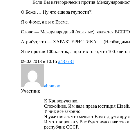
Если Вы категорически против Международности
О Боже … Ну что еще за глупости?!
Я о Фоме, а вы о Ереме.
Слово — Международный (ое,ая,ые), является В
Атрибут, это — ХАРАКТЕРИСТИКА … (Необходимый,
Я не против 100-клеток, а против того, что 100
09.02.2013 в 10:16
#437731
abramov
Участник
К Криворученко.
Спокойнее. Им дала права юстиция Швейца
У них все законно.
Я уже писал: что мешает Вам с двумя дру
И мотивировка у Вас будет чудесная: это 
республик СССР.