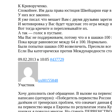
К Криворученко.
Спокойнее. Им дала права юстиция Швейцарии еще в 
У них все законно.
Я уже писал: что мешает Вам с двумя друзьями заре
И мотивировка у Вас будет чудесная: это игра между 
Вот тогда кричите и переплевывайте их.
А так — голос в пустыне.
Мы Вас не поддерживаем, потому что и в шашки-100 хо
Пока вроде равновесие между 64 и 100. Нормально.
Были попытки шашки-100 возвеличить. Пресекли все 
Если Вы категорически против Международности стокл
09.02.2013 в 10:05
#437729
xx00155848
Участник
Хочу дополнить своё обращение. В вызове на первенс
написано (цитирую): «Победитель первенства России
далёким от тренерских проблем, что означает данная 
на первенство мира и Европы по результатам этапа Ку
шашках я повидал многое. Но ставить ПЕРВЕНСТВО РО