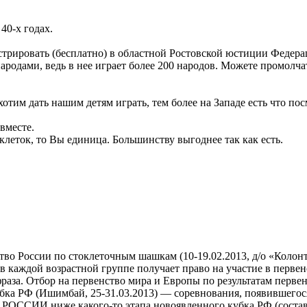
40-х годах.
гистрировать (бесплатно) в областной Ростовской юстиции Феде
народами, ведь в нее играет более 200 народов. Можете промолч
тим дать нашим детям играть, тем более на Западе есть что посм
вместе.
еток, то Вы единица. Большинству выгоднее так как есть.
тво России по стоклеточным шашкам (10-19.02.2013, д/о «Колон
 в каждой возрастной группе получает право на участие в перв
фраза. Отбор на первенство мира и Европы по результатам первен
бка РФ (Ишимбай, 25-31.03.2013) — соревнования, появившегося 
ССИИ ниже какого-то этапа новоявленного кубка РФ (состав у