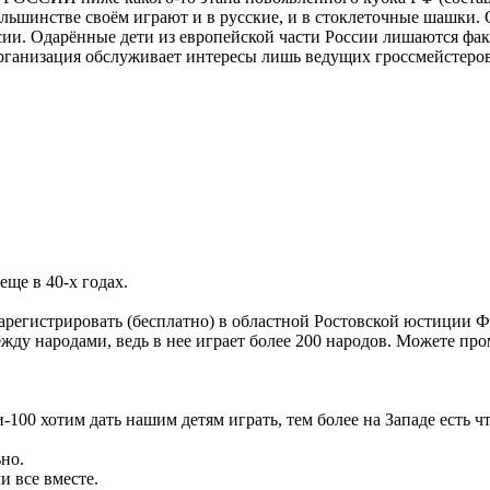
большинстве своём играют и в русские, и в стоклеточные шашки
сии. Одарённые дети из европейской части России лишаются фа
ганизация обслуживает интересы лишь ведущих гроссмейстеров.
ще в 40-х годах.
 зарегистрировать (бесплатно) в областной Ростовской юстици
между народами, ведь в нее играет более 200 народов. Можете пр
00 хотим дать нашим детям играть, тем более на Западе есть чт
но.
 все вместе.