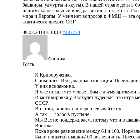
башкиры, удмурты и якуты). В нашей стране дети в 
наносят колоссальный вред развитию стоклеток в Рос
мира и Европы. У меня нет вопросов к ФМШ — эта ор
фактически вредит. СНГ
09.02.2013 в 10:13
#437730
Аноним
Гость
К Криворученко.
Спокойнее. Им дала права юстиция Швейцарии е
У них все законно.
Я уже писал: что мешает Вам с двумя друзьями
И мотивировка у Вас будет чудесная: это игра 
СССР.
Вот тогда кричите и переплевывайте их.
А так — голос в пустыне.
Мы Вас не поддерживаем, потому что и в шашки-1
Востоке.
Пока вроде равновесие между 64 и 100. Нормаль
Были попытки шашки-100 возвеличить. Пресекли