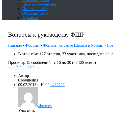
Личные сообщения
Поиск по сайту
Обратная связь
Админка
Вопросы к руководству ФШР
Главная
›
Форумы
›
Форумы на сайте Шашки в России
›
Но
В этой теме 127 ответов, 23 участника, последнее об
Просмотр 15 сообщений - с 16 по 30 (из 128 всего)
←
1
2
3
…
7
8
9
→
Автор
Сообщения
09.02.2013 в 10:02
#437728
abramov
Участник