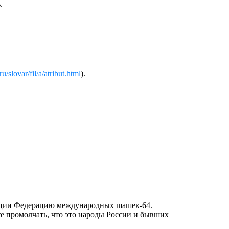
.
u/slovar/fil/a/atribut.html
).
стиции Федерацию международных шашек-64.
ете промолчать, что это народы России и бывших