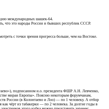
рацию международных шашек-64.
ать, что это народы России и бывших республик СССР.
отреть с точки зрения прогресса больше, чем на Востоке.
таево»), подписанном и.о. президента ФШР А.Н. Левченко,
енстве мираи Европы». Поясню некоторым форумчанам,
ств России (в Колонтаево и Лоо) — по 1 человеку. А отбор
как чёрт из табакерки — по 2 человека. За долгие годы в
частников этого кубка можно представить заранее: