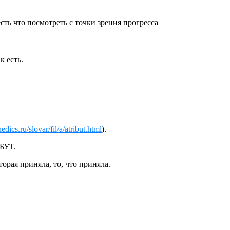
сть что посмотреть с точки зрения прогресса
 есть.
dics.ru/slovar/fil/a/atribut.html
).
БУТ.
рая приняла, то, что приняла.