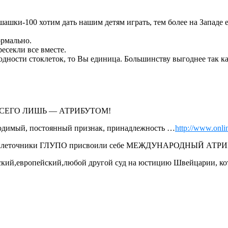
ашки-100 хотим дать нашим детям играть, тем более на Западе е
ормально.
есекли все вместе.
ности стоклеток, то Вы единица. Большинству выгоднее так как
ся ВСЕГО ЛИШЬ — АТРИБУТОМ!
имый, постоянный признак, принадлежность …
http://www.online
о 100-клеточники ГЛУПО присвоили себе МЕЖДУНАРОДНЫЙ АТРИ
ский,европейский,любой другой суд на юстицию Швейцарии, кото