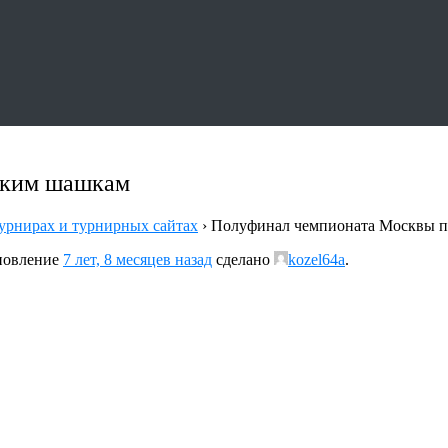
ским шашкам
урнирах и турнирных сайтах
›
Полуфинал чемпионата Москвы п
бновление
7 лет, 8 месяцев назад
сделано
kozel64a
.