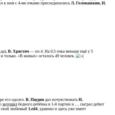
и к ним с 4-мя очками присоединились
Л. Головашкин, Н.
-да),
В. Христич
— по 4. На 0,5 очка меньше ещё у 5
и только. «В живых» осталось 49 человек.
ре его одолел.
В. Паудин
дал ночувствовать
Н.
но
задушил
бедного ребёнка в 1-й партии и … сыграл дебют
 свой любимый
1.ed4
, уравнял и здесь уже имеет