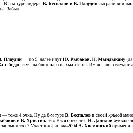
о. В 5-м туре лидеры
В. Беспалов и В. Плаудин
сыграли вничью 
щё. Забыл.
В. Плаудин
— по 5, далее идут
Ю. Рыбаков, Н. Мындыкану
(да
ато бодро стучала блиц пара шахматистов. Им делали замечания 
 — тоже 4 очка. Ну да 8-м туре
В. Беспалов
в своей
кривой
мане
ыбаков и В. Христич.
Это Вася объяснит.
Н. Данилов
букваль
ё запомнилось? Участник финала-2004
А. Хосминский
применив