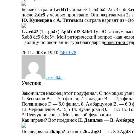
Белые сыграли
1.ed4?!
Cильнее 1.cb4 ba5 2.dc3 cb6 3.ed
после
2.de5
у чёрных проиграно. Они жертванули
2…
Ю. Кузнецова
с
А. Титовым
сыграла вариант из «Об
1…ed4?
(1…gh4x)
2.gf4? df2 3.fh6
Тут Юля задумалас
5.ab8 dc5 6.be5=. Мой риторический вопрос «как челов
Таблицу по окончании тура благодаря
доблестной суд
26.11.2008 в 19:10
#401078
kozel64a
Участник
Закончился наконец этот полуфинал. С помощью ум
1. Беспалов В. — 7,5 финал, 2. Плаудин В. — 7,5 фина
Полянников Г. — 6,0 финал, 8. Амбарцумов В. — 6,0 
13. Чернышевич А. -5,5 14. Кузнецова Ю. — 5,5 15. 
* Шевчук не сост. в Московской федерации
Как играли? Вот поединок
Н. Данилов — В. Амбарц
Последовало
26.hg5?
и ответ
26…hg3!
— всё.
27.gd8 c