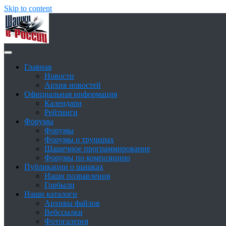
Skip to content
Сайт о шашках и шашистах
Шашки в России
Главная
Новости
Архив новостей
Официальная информация
Календари
Рейтинги
Форумы
Форумы
Форумы о трунирах
Шашечное программирование
Форумы по композицию
Публикации о шашках
Наши позравления
Горбыли
Наши каталоги
Архивы файлов
Вебссылки
Фотогалерея