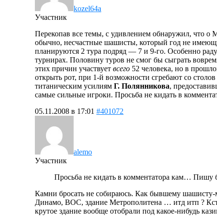
kozel64a
Участник
Перекопав все темы, с удивлением обнаружил, что о
обычно, несчастные шашисты, который год не имеющи
планируются 2 тура подряд — 7 и 9-го. Особенно раду
турнирах. Половину туров не смог бы сыграть вовремя
этих причин участвует
всего
52 человека, но в прошло
открыть рот, при 1-й возможности сгребают со столов
титаническим усилиям
Г. Полянникова
, предоставив
самые сильные игроки. Просьба не кидать в коммент
05.11.2008 в 17:01
#401072
alemo
Участник
Просьба не кидать в комментатора кам… Пишу 
Камни бросать не собираюсь. Как бывшему шашисту-мо
Динамо, ВОС, здание Метрополитена … итд итп ? Кст
крутое здание вообще отобрали под какое-нибудь кази