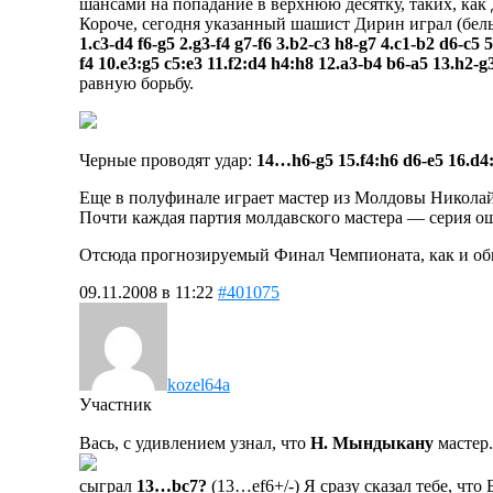
шансами на попадание в верхнюю десятку, таких, как
Короче, сегодня указанный шашист Дирин играл (белы
1.c3-d4 f6-g5 2.g3-f4 g7-f6 3.b2-c3 h8-g7 4.c1-b2 d6-c5 
f4 10.e3:g5 c5:e3 11.f2:d4 h4:h8 12.a3-b4 b6-a5 13.h2-g
равную борьбу.
Черные проводят удар:
14…h6-g5 15.f4:h6 d6-e5 16.d4:
Еще в полуфинале играет мастер из Молдовы Николай
Почти каждая партия молдавского мастера — серия ош
Отсюда прогнозируемый Финал Чемпионата, как и об
09.11.2008 в 11:22
#401075
kozel64a
Участник
Вась, с удивлением узнал, что
Н. Мындыкану
мастер.
сыграл
13…bc7?
(13…ef6+/-) Я сразу сказал тебе, чт