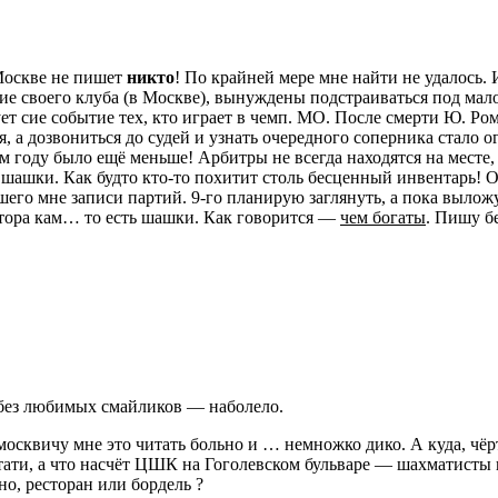
 Москве не пишет
никто
! По крайней мере мне найти не удалось. 
е своего клуба (в Москве), вынуждены подстраиваться под мал
ет сие событие тех, кто играет в чемп. МО. После смерти Ю. Ро
, а дозвониться до судей и узнать очередного соперника стало 
м году было ещё меньше! Арбитры не всегда находятся на месте, 
 шашки. Как будто кто-то похитит столь бесценный инвентарь! 
шего мне записи партий. 9-го планирую заглянуть, а пока вылож
атора кам… то есть шашки. Как говорится —
чем богаты
. Пишу б
без любимых смайликов — наболело.
сквичу мне это читать больно и … немножко дико. А куда, чёрт
ати, а что насчёт ЦШК на Гоголевском бульваре — шахматисты
но, ресторан или бордель ?