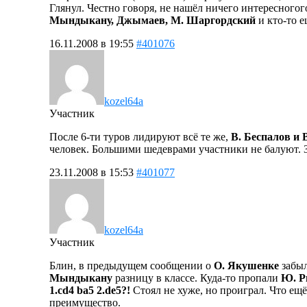
Глянул. Честно говоря, не нашёл ничего интересногог
Мындыкану, Джымаев, М. Шаргордский
и кто-то е
16.11.2008 в 19:55
#401076
kozel64a
Участник
После 6-ти туров лидируют всё те же,
В. Беспалов и 
человек. Большими шедеврами участники не балуют. З
23.11.2008 в 15:53
#401077
kozel64a
Участник
Блин, в предыдущем сообщении о
О. Якушенке
забыл
Мындыкану
разницу в классе. Куда-то пропали
Ю. Р
1.cd4 ba5 2.de5?!
Стоял не хуже, но проиграл. Что ещ
преимущество.