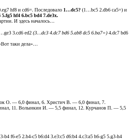
10.eg7 hf8 и cd6=. Последовало
1…dc5?
(1…bc5 2.db6 ca5=) и
6 5.fg5 hf4 6.bc5 bd4 7.de3x.
партии. И здесь началось…
2…ge3 3.cd6 ed2
(3…dc3 4.dc7 bd6 5.ab8 dc5 6.ba7=)
4.dc7 bd6
 «Вот таки дела»…
ок О. — 6,0 финал, 6. Христич В. — 6,0 финал, 7.
нал, 11. Волынкин И. — 5,5 финал, 12. Курчанов П. — 5,5
 f6-e5 2.b4-c5 b6:d4 3.e3:c5 d6:b4 4.c3:a5 h6-g5 5.g3-h4