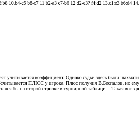
6:b8 10.b4-c5 b8-c7 11.b2-a3 c7-b6 12.d2-e3? f4:d2 13.c1:e3 b6:d4 14
ест учитывается коэффициент. Однако судьи здесь были шахмат
обсчитывается ПЛЮС у игрока. Плюс получил В.Беспалов, но ему
лся бы на второй строчке в турнирной таблице… Такая вот хр