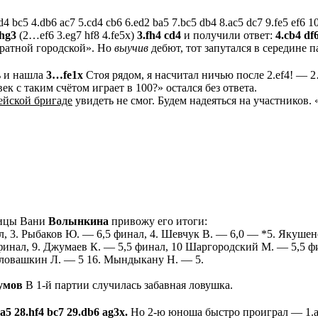
4 bc5 4.db6 ac7 5.cd4 cb6 6.ed2 ba5 7.bc5 db4 8.ac5 dc7 9.fe5 ef6 
hg3
(2…ef6 3.eg7 hf8 4.fe5x)
3.fh4 cd4
и получили ответ:
4.cb4 df
ратной городской». Но
выучив
дебют, тот запутался в середине 
ь и нашла
3…fe1х
Cтоя рядом, я насчитал ничью после 2.ef4! — 
ек с таким счётом играет в 100?» остался без ответа.
ейской бригаде
увидеть не смог. Будем надеяться на участников.
ницы Вани
Волынкина
привожу его итоги:
л, 3. Рыбаков Ю. — 6,5 финал, 4. Шевчук В. — 6,0 — *5. Якушен
финал, 9. Джумаев К. — 5,5 финал, 10 Шаргородский М. — 5,5 фи
Головашкин Л. — 5 16. Мындыкану Н. — 5.
умов
В 1-й партии случилась забавная ловушка.
a5 28.hf4 bc7 29.db6 ag3x.
Но 2-ю юноша быстро проиграл — 1.a3-b4