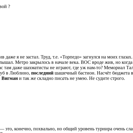
вой ?
 даже я не застал. Труд, т.е. «Торпедо» загнулся на моих глаза
слышал. Метро закрылось в начале века. ВОС вроде жив, но ког
ас там даже шахматисты не играют, где уж нам-то? Мемориал Тал
клуб в Люблино,
последний
шашечный бастион. Насчёт бюджета воп
. Вигман
и так же складно пис
а
ть не умею. Не судите строго.
это, конечно, похвально, но общий уровень турнира очень сла