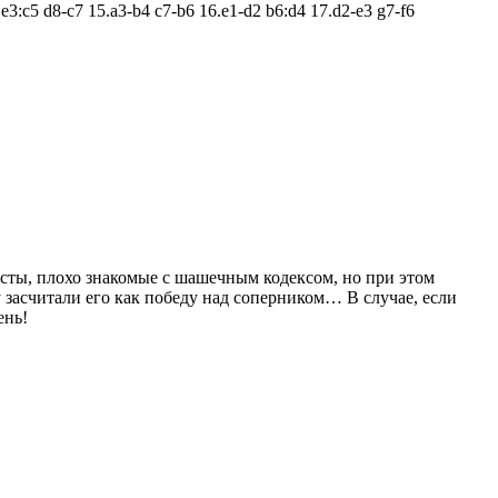
.e3:c5 d8-c7 15.a3-b4 c7-b6 16.e1-d2 b6:d4 17.d2-e3 g7-f6
исты, плохо знакомые с шашечным кодексом, но при этом
 засчитали его как победу над соперником… В случае, если
ень!