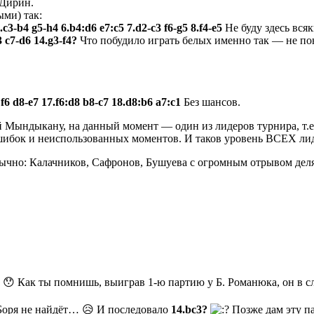
 Дирин.
ми) так:
5.c3-b4 g5-h4 6.b4:d6 e7:c5 7.d2-c3 f6-g5 8.f4-e5
Не буду здесь вся
3 c7-d6 14.g3-f4?
Что побудило играть белых именно так — не по
f6 d8-e7 17.f6:d8 b8-c7 18.d8:b6 a7:c1
Без шансов.
 Мындыкану, на данный момент — один из лидеров турнира, т.е
ибок и неиспользованных моментов. И таков уровень ВСЕХ лидер
ычно: Калачников, Сафронов, Бушуева с огромным отрывом дел
 😯 Как ты помнишь, выиграв 1-ю партию у Б. Романюка, он в 
о Боря не найдёт… 😥 И последовало
14.bc3?
Позже дам эту па