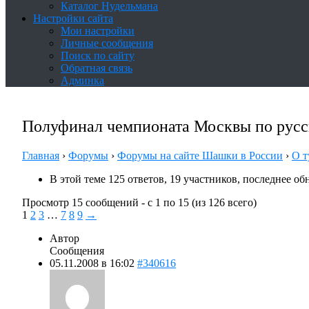
Каталог Нудельмана
Настройки сайта
Мои настройки
Личные сообщения
Поиск по сайту
Обратная связь
Админка
Полуфинал чемпионата Москвы по рус
Главная
›
Форумы
›
Форумы на сайте Шашки в России
›
О т
В этой теме 125 ответов, 19 участников, последнее о
Просмотр 15 сообщений - с 1 по 15 (из 126 всего)
1
2
3
…
7
8
9
→
Автор
Сообщения
05.11.2008 в 16:02
#340616