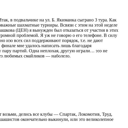
Итак, в подвальчике на ул. Б. Якиманка сыграно 3 тура. Как
оважные шахматные турниры. Всвязи с этим на этой неделе
машкова (ЦЕН) я вынужден был отказаться от участия в этих
огромной проблемой. Я уж не говорю о его телефоне. В силу
но изо всех сил поддерживают порядок, т.е. не дают
О финале мне удалось напис
а
ть лишь благодаря
у пару партий. Одна неплохая, другую играли… эээ не
ез любимых смайликов — наболело.
 возьми, делись все клубы — Спартак, Локомотив, Труд,
 шашистов окончательно выкинули, или это великолепное