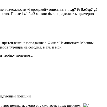
кие возможности «Городской» описывать.
…g7-f6 9.e5:g7 g5-
нятно. После 14.b2-a3 можно было продолжать примерно
. претендент на попадание в Финал Чемпионата Москвы.
ов турнира на сегодня, в т.ч. и мой.
ят тройку призеров…
следующей позиции
ртию целиком, скоро еду смотреть
ваши шедевры
.