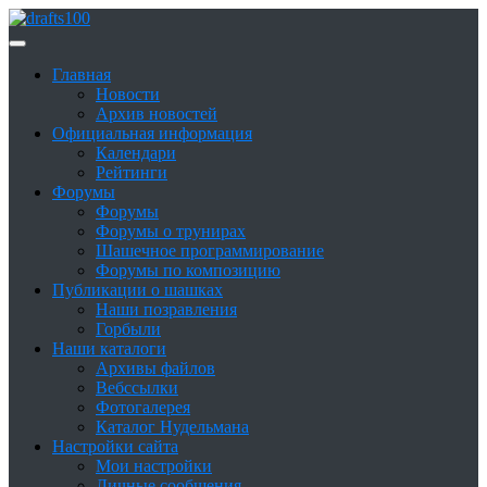
Skip
to
Сайт о шашках и шашистах
content
Шашки в России
Главная
Новости
Архив новостей
Официальная информация
Календари
Рейтинги
Форумы
Форумы
Форумы о трунирах
Шашечное программирование
Форумы по композицию
Публикации о шашках
Наши позравления
Горбыли
Наши каталоги
Архивы файлов
Вебссылки
Фотогалерея
Каталог Нудельмана
Настройки сайта
Мои настройки
Личные сообщения