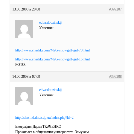
13.06.2008 в 20:08
#399207
edvardbuzinskij
Участник
http://www.shashki.com/MeG-showgall-gid-70.html
http://www.shashki.com/MeG-showgall-gid-16.html
FOTO.
14.06.2008 в 07:09
#399208
edvardbuzinskij
Участник
http://shashki.dndz.dp.ua/index.php?id=2
Биография Дарьи ТКАЧЕНКО
Проживает в общежитии университета. Замужем