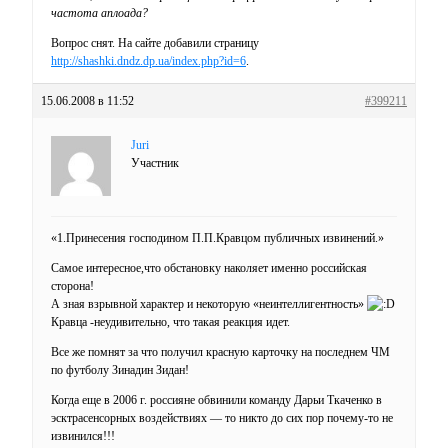
частота аплоада?
Вопрос снят. На сайте добавили страницу
http://shashki.dndz.dp.ua/index.php?id=6
.
15.06.2008 в 11:52
#399211
Juri
Участник
«1.Принесения господином П.П.Кравцом публичных извинений.»
Самое интересное,что обстановку наколяет именно российская
сторона!
А зная взрывной характер и некоторую «неинтеллигентность»
Кравца -неудивительно, что такая реакция идет.
Все же помнят за что получил красную карточку на последнем ЧМ
по футболу Зинадин Зидан!
Когда еще в 2006 г. россияне обвинили команду Дарьи Ткаченко в
эсктрасенсорных воздействиях — то никто до сих пор почему-то не
извинился!!!