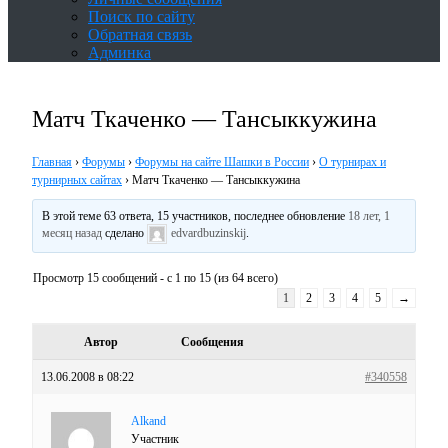
Поиск по сайту
Обратная связь
Админка
Матч Ткаченко — Танcыккужина
Главная
›
Форумы
›
Форумы на сайте Шашки в России
›
О турнирах и
турнирных сайтах
›
Матч Ткаченко — Танcыккужина
В этой теме 63 ответа, 15 участников, последнее обновление
18 лет, 1
месяц назад
сделано
edvardbuzinskij
.
Просмотр 15 сообщений - с 1 по 15 (из 64 всего)
1
2
3
4
5
→
Автор
Сообщения
13.06.2008 в 08:22
#340558
Alkand
Участник