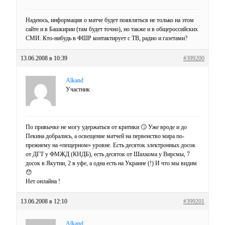
Надеюсь, информация о матче будет появляться не только на этом
сайте и в Башкирии (там будет точно), но также и в общероссийских
СМИ. Кто-нибудь в ФШР контактирует с ТВ, радио и газетами?
13.06.2008 в 10:39
#399200
Alkand
Участник
По привычке не могу удержаться от критики 🙄 Уже вроде и до
Пекина добрались, а освещение матчей на первенство мира по-
прежнему на «пещерном» уровне. Есть десяток электронных досок
от ДГТ у ФМЖД (КНДБ), есть десяток от Шахкома у Вирсмы, 7
досок в Якутии, 2 в уфе, а одна есть на Украине (!) И что мы видим
😯
Нет онлайна !
13.06.2008 в 12:10
#399201
Alkand