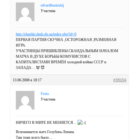
edvardbuzinskij
Участник
http://shashki.dndz.dp.ua/index.php?id=0
ПЕРВАЯ ПАРТИЯ СКУЧНА ,ОСТОРОЖНАЯ ,РАЗМЕННАЯ
ИГРА.
УЧАСТНИЦЫ ПРИШИБЛЕНЫ СКАНДАЛЬНЫМ НАЧАЛОМ
МАТЧА В ДУХЕ БОРЬБЫ КОМУНИСТОВ С
КАПИТАЛИСТАМИ ВРЕМЁН холодной войны СССР и
ЗАПАДА… 👿 😈
13.06.2008 в 18:17
#399204
Fenix
Участник
НИЧЕГО В МИРЕ НЕ МЕНЯЕТСЯ…
Вспоминается матч Голубева-Левина.
Там тоже всего было…