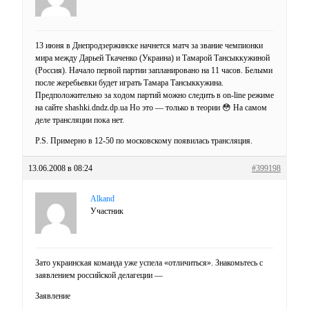
13 июня в Днепродзержинске начнется матч за звание чемпионки
мира между Дарьей Ткаченко (Украина) и Тамарой Тансыккужиной
(Россия). Начало первой партии запланировано на 11 часов. Белыми
после жеребьевки будет играть Тамара Тансыккужина.
Предположительно за ходом партий можно следить в on-line режиме
на сайте shashki.dndz.dp.ua Но это — только в теории 😳 На самом
деле трансляции пока нет.
P.S. Примерно в 12-50 по московскому появилась трансляция.
13.06.2008 в 08:24
#399198
Alkand
Участник
Зато украинская команда уже успела «отличиться». Знакомьтесь с
заявлением российской делагеции —
Заявление