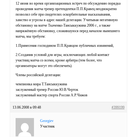
12 июня во время организационных встреч по обсуждению порядка
проведения матча тренер претендентки П.П.Кравец неоднократно
позволял себе при свидетелях оскорбительные высказывания,
хамство и угрозы в адрес нашей делегации. Учитывая негативную
обстановку на матче Ткаченко-Тансыккужина 2006 г., а также
напряжённую обстановку, сложившуюся перед началом нынешнего
матча, мы требуем:
1.Принесения господином П.П.Кравцом публичных извинений,
2.Создания условий для игры, исключающих любой контакт
участниц матча со всеми, кроме арбитра (тем более, что
организаторы могут это обеспечить).
Члены российской делегации:
чемпионка мира Т.Тансыккужина
заслуженный тренер России Ю.В.Черток
заслуженный мастер спорта России А.Р.Чижов
13.06.2008 в 09:48
#399199
Georgiev
Участник