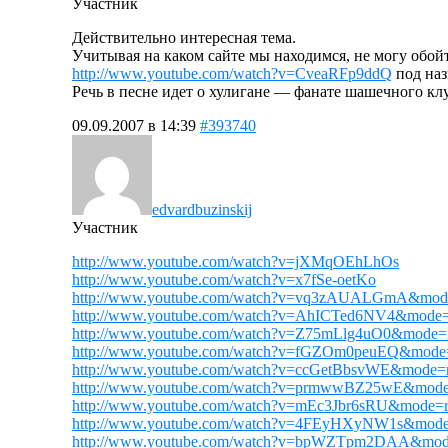
Участник
Действительно интересная тема.
Учитывая на каком сайте мы находимся, не могу обо
http://www.youtube.com/watch?v=CveaRFp9ddQ
под наз
Речь в песне идет о хулигане — фанате шашечного кл
09.09.2007 в 14:39
#393740
edvardbuzinskij
Участник
http://www.youtube.com/watch?v=jXMqOEhLhOs
http://www.youtube.com/watch?v=x7fSe-oetKo
http://www.youtube.com/watch?v=vq3zAUALGmA&mode
http://www.youtube.com/watch?v=AhICTed6NV4&mode=r
http://www.youtube.com/watch?v=Z75mLlg4uO0&mode=r
http://www.youtube.com/watch?v=fGZOm0peuEQ&mode=
http://www.youtube.com/watch?v=ccGetBbsvWE&mode=r
http://www.youtube.com/watch?v=prmwwBZ25wE&mode=
http://www.youtube.com/watch?v=mEc3Jbr6sRU&mode=r
http://www.youtube.com/watch?v=4FEyHXyNW1s&mode=
http://www.youtube.com/watch?v=bpWZTpm2DAA&mode