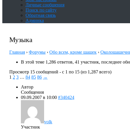
Личные сообщения
Поиск по сайту
Обратная связь
Админка
Музыка
Главная
›
Форумы
›
Обо всем, кроме шашек
›
Околошашечн
В этой теме 1,286 ответов, 41 участник, последнее о
Просмотр 15 сообщений - с 1 по 15 (из 1,287 всего)
1
2
3
…
84
85
86
→
Автор
Сообщения
09.09.2007 в 10:00
#340424
volk
Участник