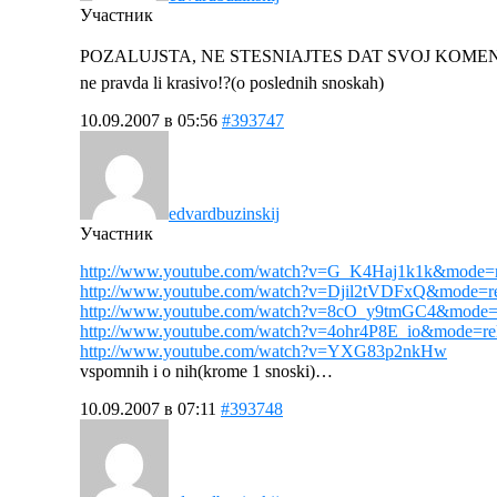
Участник
POZALUJSTA, NE STESNIAJTES DAT SVOJ KOMENT
ne pravda li krasivo!?(o poslednih snoskah)
10.09.2007 в 05:56
#393747
edvardbuzinskij
Участник
http://www.youtube.com/watch?v=G_K4Haj1k1k&mode=r
http://www.youtube.com/watch?v=Djil2tVDFxQ&mode=re
http://www.youtube.com/watch?v=8cO_y9tmGC4&mode=r
http://www.youtube.com/watch?v=4ohr4P8E_io&mode=re
http://www.youtube.com/watch?v=YXG83p2nkHw
vspomnih i o nih(krome 1 snoski)…
10.09.2007 в 07:11
#393748