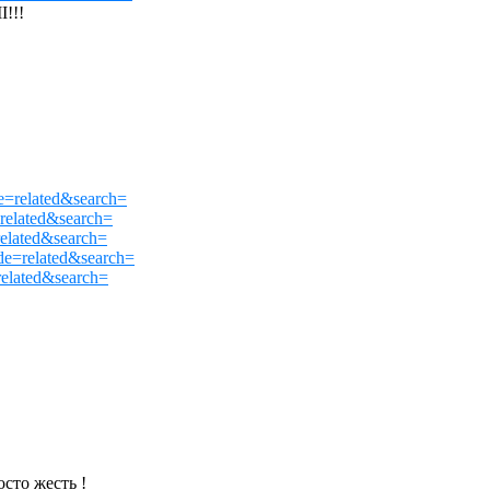
!!!
related&search=
elated&search=
elated&search=
=related&search=
elated&search=
сто жесть !