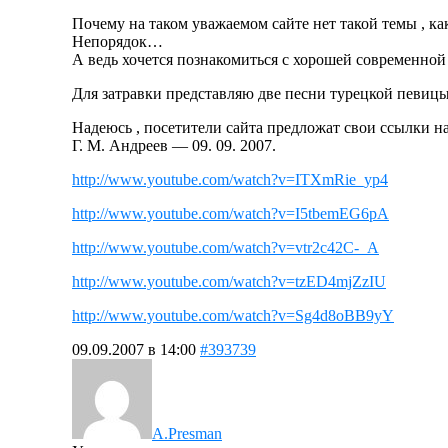
Почему на таком уважаемом сайте нет такой темы , ка
Непорядок…
А ведь хочется познакомиться с хорошей современной
Для затравки представляю две песни турецкой певицы 
Надеюсь , посетители сайта предложат свои ссылки на
Г. М. Андреев — 09. 09. 2007.
http://www.youtube.com/watch?v=ITXmRie_yp4
http://www.youtube.com/watch?v=I5tbemEG6pA
http://www.youtube.com/watch?v=vtr2c42C-_A
http://www.youtube.com/watch?v=tzED4mjZzIU
http://www.youtube.com/watch?v=Sg4d8oBB9yY
09.09.2007 в 14:00
#393739
A.Presman