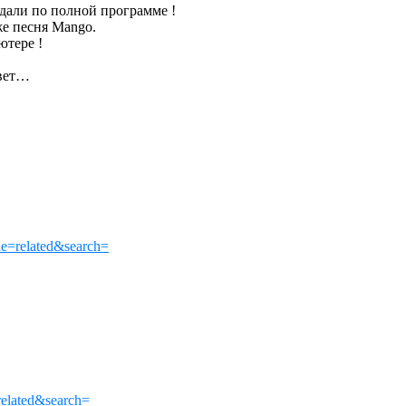
дали по полной программе !
же песня Mango.
ютере !
цвет…
=related&search=
elated&search=