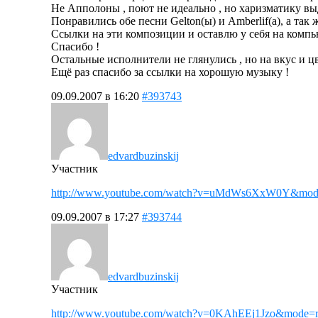
Не Апполоны , поют не идеально , но харизматику вы
Понравились обе песни Gelton(ы) и Аmberlif(а), а так 
Ссылки на эти композиции и оставлю у себя на компь
Спасибо !
Остальные исполнители не глянулись , но на вкус и 
Ещё раз спасибо за ссылки на хорошую музыку !
09.09.2007 в 16:20
#393743
edvardbuzinskij
Участник
http://www.youtube.com/watch?v=uMdWs6XxW0Y&mode
09.09.2007 в 17:27
#393744
edvardbuzinskij
Участник
http://www.youtube.com/watch?v=0KAhEEj1Jzo&mode=r