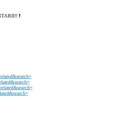
ARII!! ❗
elated&search=
lated&search=
elated&search=
lated&search=