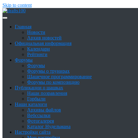
Skip to content
Сайт о шашках и шашистах
Шашки в России
Главная
Новости
Архив новостей
Официальная информация
Календари
Рейтинги
Форумы
Форумы
Форумы о трунирах
Шашечное программирование
Форумы по композицию
Публикации о шашках
Наши позравления
Горбыли
Наши каталоги
Архивы файлов
Вебссылки
Фотогалерея
Каталог Нудельмана
Настройки сайта
Мои настройки