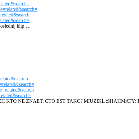
lated&search=
=related&search=
elated&search=
lated&search=
poslednij klip….
elated&search=
related&search=
=related&search=
elated&search=
EH KTO NE ZNAET, CTO EST TAKOJ MIUZIKL ;SHAHMATY:!!!