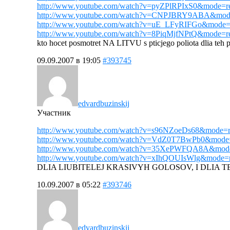
http://www.youtube.com/watch?v=pyZPlRPIxS0&mode=re
http://www.youtube.com/watch?v=CNPJBRY9ABA&mode
http://www.youtube.com/watch?v=uE_LFyRIFGo&mode=r
http://www.youtube.com/watch?v=8PiqMjfNPtQ&mode=re
kto hocet posmotret NA LITVU s pticjego poliota dlia teh 
09.09.2007 в 19:05
#393745
edvardbuzinskij
Участник
http://www.youtube.com/watch?v=s96NZoeDs68&mode=r
http://www.youtube.com/watch?v=VdZ0T7BwPb0&mode=
http://www.youtube.com/watch?v=35XePWFQA8A&mode
http://www.youtube.com/watch?v=xIhQOUIsWlg&mode=r
DLIA LIUBITELEJ KRASIVYH GOLOSOV, I DLIA T
10.09.2007 в 05:22
#393746
edvardbuzinskij