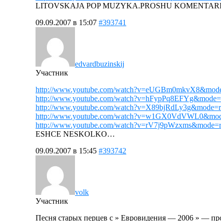
LITOVSKAJA POP MUZYKA.PROSHU KOMENTARII
09.09.2007 в 15:07
#393741
edvardbuzinskij
Участник
http://www.youtube.com/watch?v=eUGBm0mkvX8&mode=
http://www.youtube.com/watch?v=hFypPq8EFYg&mode=r
http://www.youtube.com/watch?v=X89bjRdLy3g&mode=r
http://www.youtube.com/watch?v=w1GX0VdVWL0&mode
http://www.youtube.com/watch?v=rV7j9pWzxms&mode=r
ESHCE NESKOLKO…
09.09.2007 в 15:45
#393742
volk
Участник
Песня старых перцев с » Евровидения — 2006 » — про