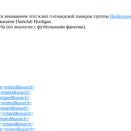
йти вниманием этот клип голландской панкрок группы
Heideroosj
ванием Damclub Hooligan.
уба (по аналогии с футбольными фанатми).
=related&search=
elated&search=
elated&search=
related&search=
elated&search=
related&search=
elated&search=
related&search=
=related&search=