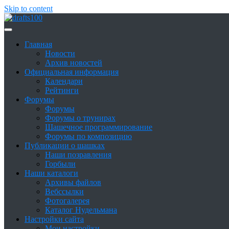
Skip to content
Сайт о шашках и шашистах
Шашки в России
Главная
Новости
Архив новостей
Официальная информация
Календари
Рейтинги
Форумы
Форумы
Форумы о трунирах
Шашечное программирование
Форумы по композицию
Публикации о шашках
Наши позравления
Горбыли
Наши каталоги
Архивы файлов
Вебссылки
Фотогалерея
Каталог Нудельмана
Настройки сайта
Мои настройки