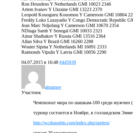
Ron Heusdens Y Netherlands GMI 10023 2346
Artem Ivanov Y Ukraine GMI 13223 2370
Leopold Kouogueu Kouomou Y Cameroon GMI 10804 22
Freddy Loko Luzayadio Y Congo Democratic Republic G
Jean Marc Ndjofang Y Cameroon GMI 10670 2354
NDiaga Samb Y Senegal GMI 10033 2321
Ainur Shaibakov Y Russia GMI 13516 2364
Allan Silva Y Brazil GMI 16260 2288
Wouter Sipma Y Netherlands MI 16091 2333
Raimonds Vipulis Y Latvia GMI 10056 2290
04.07.2015 в 16:48
#445939
abramov
Участник
Чемпионат мира по шашкам-100 среди мужчин (
турнир состоится в Ноябре, в голландском Эмме
http://wcdraughts.com/index.php/spelers/
играет 20 участников.