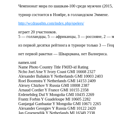
Чемпионат мира по шашкам-100 среди мужчин (2015, 
турнир состоится в Ноябре, в голландском Эммене.
http://wcdraughts.com/index.php/spelers/
играет 20 участников.
5 — голландцы, 5 — африканцы, 3 — россияне, 2 — м
из первой десятки рейтинга в турнире только 3 — Гео
нет первой ракетки — Шварцмана, нет Валнериса.
namen.xml
Name Photo Country Title FMJD-id Rating
Ncho Joel Atse Y Ivory Coast GMI 16668 2327
Alexander Baliakin Y Netherlands GMI 10003 2403
Roel Boomstra Y Netherlands GMI 14153 2409
Alexey Chizhov Y Russia GMI 10008 2387
Arnaud Cordier Y France GMI 10155 2358
Erdenebileg Dul Y Mongolia GMI 10435 2269
Frantz Forbin Y Guadeloupe MI 10605 2282
Ganjargal Ganbaatar Y Mongolia GMI 10671 2265
Alexander Georgiev Y Russia GMI 10122 2420
Jan Groenendijk Y Netherlands MI 16349 2338