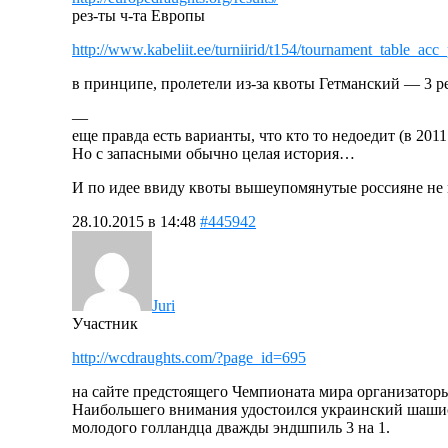
рез-ты ч-та Европы
http://www.kabeliit.ee/turniirid/t154/tournament_table_acc_
в принципе, пролетели из-за квоты Гетманский — 3 ре
—
еще правда есть варианты, что кто то недоедит (в 2011
Но с запасными обычно целая история…
И по идее ввиду квоты вышеупомянутые россияне не 
28.10.2015 в 14:48
#445942
Juri
Участник
http://wcdraughts.com/?page_id=695
на сайте предстоящего Чемпионата мира организаторы
Наибольшего внимания удостоился украинский шашист
молодого голландца дважды эндшпиль 3 на 1.