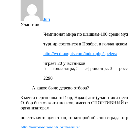
Juri
Участник
Чемпионат мира по шашкам-100 среди муж
турнир состоится в Ноябре, в голландском
http://wcdraughts.com/index.php/spelers/
играет 20 участников.
5 — голландцы, 5 — африканцы, 3 — росс
2290
А какое было дерево отбора?
3 места персонально: Геор, Нджофанг (участники несо
Отбор был от континентов, имеено СПОРТИВНЫЙ отб
организаторам.
но есть квота для стран, от которой обычно страдают
http://europedraughts.org/results/