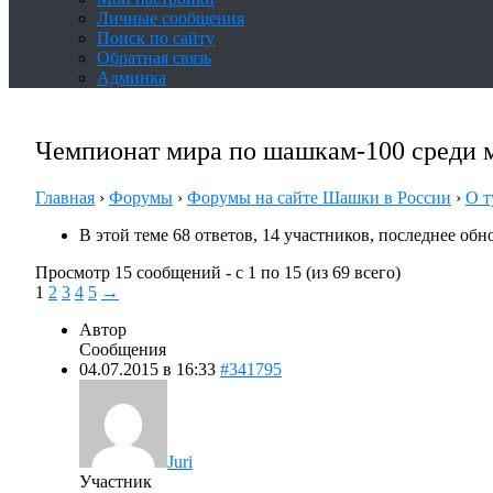
Личные сообщения
Поиск по сайту
Обратная связь
Админка
Чемпионат мира по шашкам-100 среди м
Главная
›
Форумы
›
Форумы на сайте Шашки в России
›
О т
В этой теме 68 ответов, 14 участников, последнее об
Просмотр 15 сообщений - с 1 по 15 (из 69 всего)
1
2
3
4
5
→
Автор
Сообщения
04.07.2015 в 16:33
#341795
Juri
Участник