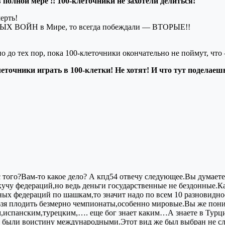
олной мере !! 100-клеточники не захотели делиться!
ерть!
ЫХ ВОЙН в Мире, то всегда побеждали — ВТОРЫЕ!!
менно до тех пор, пока 100-клеточники окончательно не пойму
леточники играть в 100-клетки! Не хотят! И что тут поделаеш
то с того?Вам-то какое дело? А кпд54 отвечу следующее.Вы дума
чу федераций,но ведь деньги государственные не бездонные.Ка
дных федераций по шашкам,то значит надо по всем 10 разновидн
ьзя плодить безмерно чемпионаты,особенно мировые.Вы же поним
испанским,турецким,…. еще бог знает каким…А знаете в Турци
были воистину международными.Этот вид же был выбран не сл