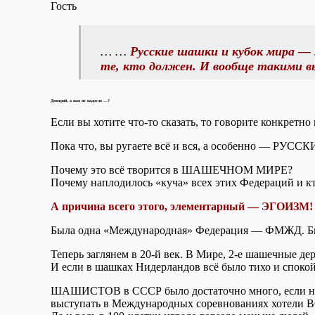
Гость
… …
Русские шашки и кубок мира — э
те, кто должен. И вообще такими в
Дмитрий, а вам не надоело …?
Если вы хотите что-то сказать, то говорите конкретно
Пока что, вы ругаете всё и вся, а особенно — РУС
Почему это всё творится в ШАШЕЧНОМ МИРЕ?
Почему наплодилось «куча» всех этих Федераций и кт
А причина всего этого, элементарный — ЭГОИЗМ
Была одна «Международная» Федерация — ФМЖД. Была
Теперь заглянем в 20-й век. В Мире, 2-е шашечные д
И если в шашках Нидерландов всё было тихо и спокой
ШАШИСТОВ в СССР было достаточно много, если не ск
выступать в Международных соревнованиях хотели ВС