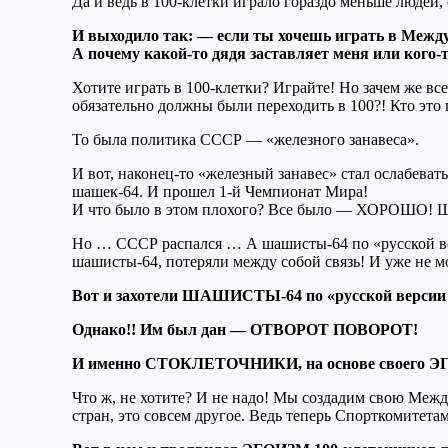
Да и ведь в 100-клетки играло гораздо меньше людей,
И выходило так: — если ты хочешь играть в Междун
А почему какой-то дядя заставляет меня или кого-
Хотите играть в 100-клетки? Играйте! Но зачем же все
обязательно должны были переходить в 100?! Кто это
То была политика СССР — «железного занавеса».
И вот, наконец-то «железный занавес» стал ослабева
шашек-64. И прошел 1-й Чемпионат Мира!
И что было в этом плохого? Все было — ХОРОШО! Ша
Но … СССР распался … А шашисты-64 по «русской верс
шашисты-64, потеряли между собой связь! И уже не м
Вот и захотели ШАШИСТЫ-64 по «русской версии 
Однако!! Им был дан — ОТВОРОТ ПОВОРОТ!
И именно СТОКЛЕТОЧНИКИ, на основе своего ЭГО
Что ж, не хотите? И не надо! Мы создадим свою М
стран, это совсем другое. Ведь теперь Спорткомитет