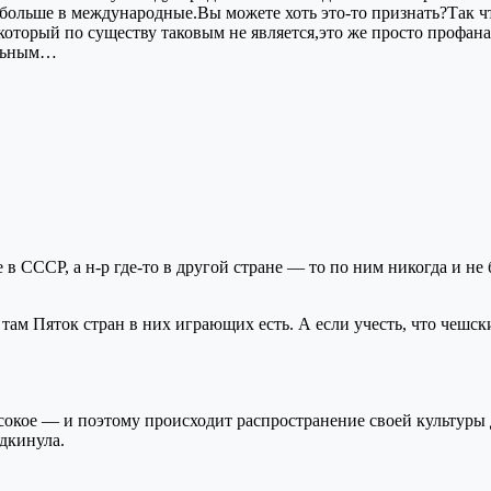
а больше в международные.Вы можете хоть это-то признать?Так 
оторый по существу таковым не является,это же просто профана
альным…
в СССР, а н-р где-то в другой стране — то по ним никогда и не
ам Пяток стран в них играющих есть. А если учесть, что чешски
сокое — и поэтому происходит распространение своей культуры
дкинула.