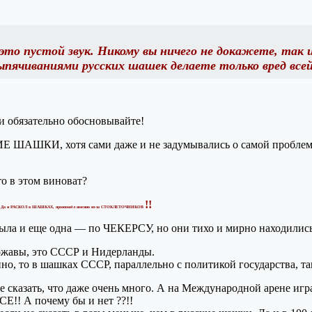
то пустой звук. Никому вы ничего не докажете, так и
ыпячиваниями русских шашек делаете только вред все
 и обязательно обосновывайте!
СКИЕ ШАШКИ, хотя сами даже и не задумывались о самой проб
о в этом виноват?
!
!!
Да и РАСКОЛ в ШАШКАХ, произошёл именно из-за СТОКЛЕТОЧНИКОВ
 и еще одна — по ЧЕКЕРСУ, но они тихо и мирно находились 
ержавы, это СССР и Нидерланды.
но, то в шашках СССР, параллельно с политикой государства, т
азать, что даже очень много. А на Международной арене играл
Е!! А почему бы и нет ??!!