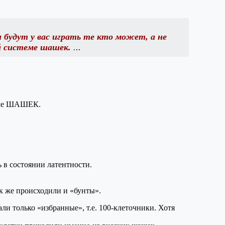
 будут у вас играть те кто может, а не
й системе шашек.
.
..
леме ШАШЕК.
в состоянии латентности.
ак же происходили и «бунты».
и только «избранные», т.е. 100-клеточники. Хотя