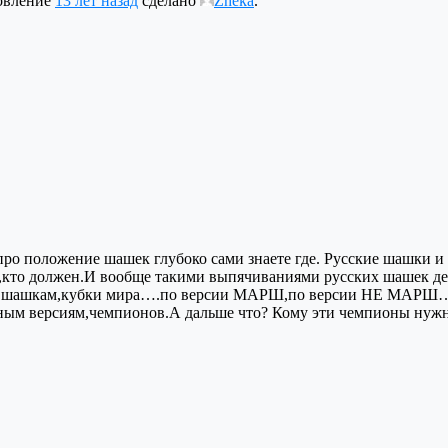
новление
13 лет назад
сделано
Zheka
.
ро положение шашек глубоко сами знаете где. Русские шашки и
е те,кто должен.И вообще такими выпячиваниями русских шашек д
м шашкам,кубки мира….по версии МАРШ,по версии НЕ МАРШ…дет
зным версиям,чемпионов.А дальше что? Кому эти чемпионы нуж