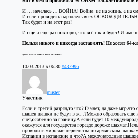
Вот в чем и проявился ЭГОИЗМ 100-клеточников в п
И … началась … ВОЙНА! Война, не на жизнь, а на см
И если проводить параллель всех ОСВОБОДИТЕЛЬН
Так будет и на этот раз!
И еще и еще раз повторю, что всё так и будет! И и
Нельзя никого и никогда заставлять! Не хотят 64-к
.
Лучше, всем это понять и начать ДРУЖИТЬ
10.03.2013 в 06:30
#437996
muster
Участник
Если и третий разряд,то что? Гамлет, да даже мгр,ч
шашек,шашки не будут в ж…?Можно образовать еще ку
счёт,особенно за границу.А если будет 10 междунаро
окажутся для государства гораздо дороже шахмат.Нел
проводить мировые первенства по армянским шашкам,
Испании в испанские,и что?А международные шашки 