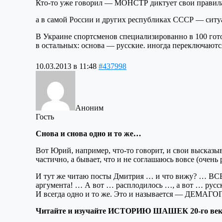
Кто-то уже говорил — МОНСТР диктует свои правил
а в самой России и других республиках СССР — ситу
В Украине спортсменов специализированно в 100 го
в остальных: основа — русские. иногда переключаются
10.03.2013 в 11:48
#437998
Аноним
Гость
Снова и снова одно и то же…
Вот Юрий, например, что-то говорит, и свои выска
частично, а бывает, что и не соглашаюсь вовсе (очень 
И тут же читаю посты Дмитрия … и что вижу? … ВСЕ
аргумента! … А вот … расплодилось …, а вот … ру
И всегда одно и то же. Это и называется — ДЕМАГОГ
Читайте и изучайте ИСТОРИЮ ШАШЕК 20-го век