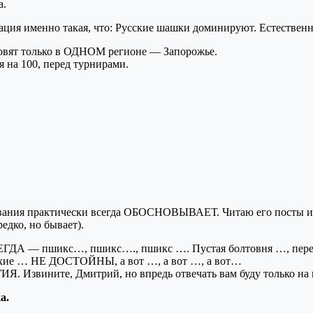
а.
ация именно такая, что: Русские шашки доминируют. Естествен
товят только в ОДНОМ регионе — Запорожье.
 на 100, перед турнирами.
зывания практически всегда ОБОСНОВЫВАЕТ. Читаю его посты и
редко, но бывает).
ГДА — пшикс…, пшикс…., пшикс …. Пустая болтовня …, перели
сские … НЕ ДОСТОЙНЫ, а вот …, а вот …, а вот…
ИЯ. Извините, Дмитрий, но впредь отвечать вам буду только н
а.