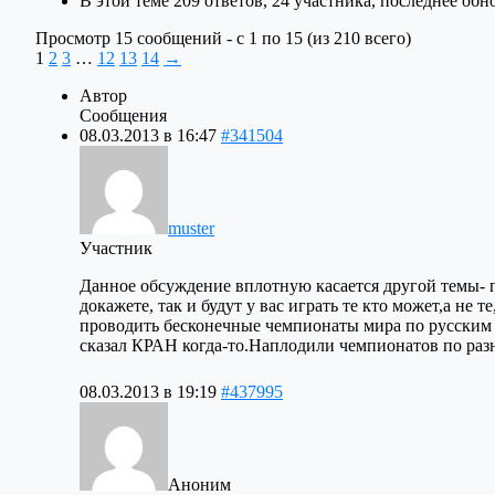
В этой теме 209 ответов, 24 участника, последнее об
Просмотр 15 сообщений - с 1 по 15 (из 210 всего)
1
2
3
…
12
13
14
→
Автор
Сообщения
08.03.2013 в 16:47
#341504
muster
Участник
Данное обсуждение вплотную касается другой темы- п
докажете, так и будут у вас играть те кто может,а н
проводить бесконечные чемпионаты мира по русски
сказал КРАН когда-то.Наплодили чемпионатов по ра
08.03.2013 в 19:19
#437995
Аноним