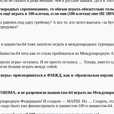
 если не сказать в разы меньше, чем в русские шашки. Да и в 10
ародных соревнованиях, то обязан играть обязательно тольк
то ещё играть в 100-клетки, если они (100-клетки) мне НЕ 
х равнять под одну гребенку? А все те, кто хотел выехать «за бу
 придумал?
ть и шашисты-64 тоже захотели играть в международных турнира
шисты-64 хоть как-то стали пробиваться на Международную А
ии игры» остались. И не просто остались … Теперь, вместо одн
огли больше играть между собой.
игры» присоединиться к ФМЖД, как и «бразильская версия
ИЗМА, и не разрешили шашистам-64 играть на Междунаро
еждународную Федерацию! И создали — МАРШ. Но … Создать, 
ам надо было уже финансировать и шашистов-100 и шашистов-64.