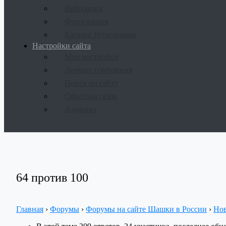
Вебссылки
Фотогалерея
Каталог Нудельмана
Настройки сайта
Мои настройки
Личные сообщения
Поиск по сайту
Обратная связь
Админка
64 против 100
Главная
›
Форумы
›
Форумы на сайте Шашки в России
›
Но