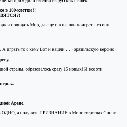
0-клетки приходили именно из русских шашек.
о в 100-клетки !!
НРАВЯТСЯ?!
гор» и повидать Мир, да еще и в шашки поиграть, то они
х. А играть-то с кем? Вот и нашли … «бразильскую версию»
рену.
ой страны, образовалось сразу 15 новых! И все эти
 игры».
дной Арене.
это ОДНО, а получить ПРИЗНАНИЕ в Министерствах Спорта