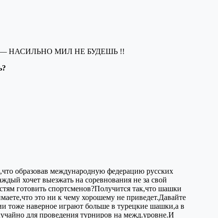
т, что — НАСИЛЬНО МИЛ НЕ БУДЕШЬ !!
ь?
ете,что образовав международную федерацию русских
ждый хочет выезжать на соревнования не за свой
остям готовить спортсменов?Получится так,что шашки
аете,что это ни к чему хорошему не приведет.Давайте
и тоже наверное играют больше в турецкие шашки,а в
учайно для проведения турниров на межд.уровне.И