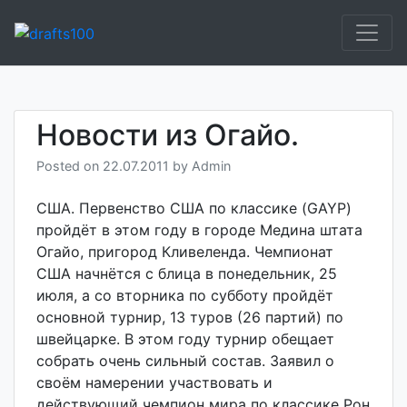
Skip
to
Сайт о шашках и
Шашки в России
content
шашистах
Новости из Огайо.
Posted on
22.07.2011
by
Admin
США. Первенство США по классике (GAYP)
пройдёт в этом году в городе Медина штата
Огайо, пригород Кливеленда. Чемпионат
США начнётся с блица в понедельник, 25
июля, а со вторника по субботу пройдёт
основной турнир, 13 туров (26 партий) по
швейцарке. В этом году турнир обещает
собрать очень сильный состав. Заявил о
своём намерении участвовать и
действующий чемпион мира по классике Рон