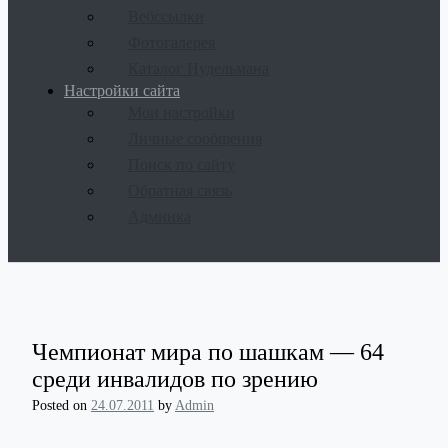
Вебссылки
Фотогалерея
Каталог Нудельмана
Настройки сайта
Мои настройки
Личные сообщения
Поиск по сайту
Обратная связь
Админка
Чемпионат мира по шашкам — 64
среди инвалидов по зрению
Posted on
24.07.2011
by
Admin