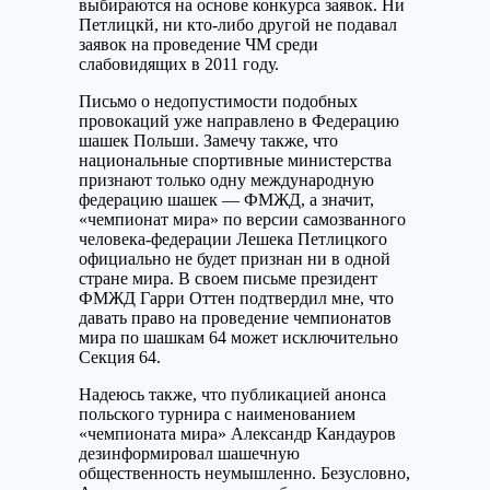
выбираются на основе конкурса заявок. Ни
Петлицкй, ни кто-либо другой не подавал
заявок на проведение ЧМ среди
слабовидящих в 2011 году.
Письмо о недопустимости подобных
провокаций уже направлено в Федерацию
шашек Польши. Замечу также, что
национальные спортивные министерства
признают только одну международную
федерацию шашек — ФМЖД, а значит,
«чемпионат мира» по версии самозванного
человека-федерации Лешека Петлицкого
официально не будет признан ни в одной
стране мира. В своем письме президент
ФМЖД Гарри Оттен подтвердил мне, что
давать право на проведение чемпионатов
мира по шашкам 64 может исключительно
Секция 64.
Надеюсь также, что публикацией анонса
польского турнира с наименованием
«чемпионата мира» Александр Кандауров
дезинформировал шашечную
общественность неумышленно. Безусловно,