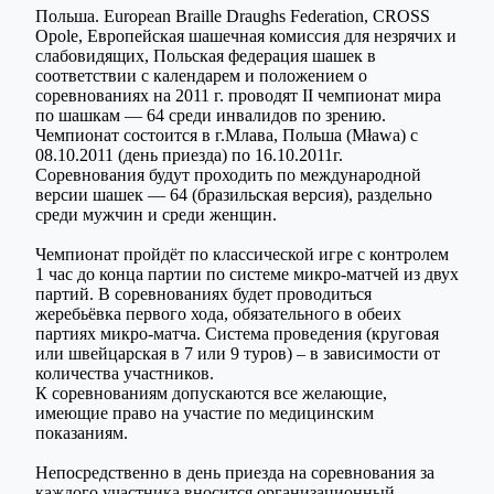
Польша. European Braille Draughs Federation, CROSS
Opole, Европейская шашечная комиссия для незрячих и
слабовидящих, Польская федерация шашек в
соответствии с календарем и положением о
соревнованиях на 2011 г. проводят II чемпионат мира
по шашкам — 64 среди инвалидов по зрению.
Чемпионат состоится в г.Млава, Польша (Мława) c
08.10.2011 (день приезда) по 16.10.2011г.
Соревнования будут проходить по международной
версии шашек — 64 (бразильская версия), раздельно
среди мужчин и среди женщин.
Чемпионат пройдёт по классической игре с контролем
1 час до конца партии по системе микро-матчей из двух
партий. В соревнованиях будет проводиться
жеребьёвка первого хода, обязательного в обеих
партиях микро-матча. Система проведения (круговая
или швейцарская в 7 или 9 туров) – в зависимости от
количества участников.
К соревнованиям допускаются все желающие,
имеющие право на участие по медицинским
показаниям.
Непосредственно в день приезда на соревнования за
каждого участника вносится организационный