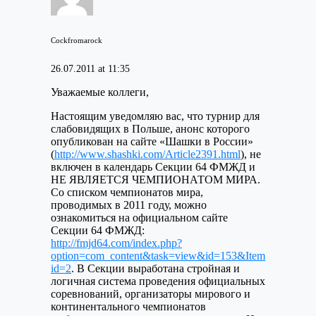
Cockfromarock
26.07.2011 at 11:35
Уважаемые коллеги,
Настоящим уведомляю вас, что турнир для
слабовидящих в Польше, анонс которого
опубликован на сайте «Шашки в России»
(
http://www.shashki.com/Article2391.html
), не
включен в календарь Секции 64 ФМЖД и
НЕ ЯВЛЯЕТСЯ ЧЕМПИОНАТОМ МИРА
.
Со списком чемпионатов мира,
проводимых в 2011 году, можно
ознакомиться на официальном сайте
Секции 64 ФМЖД:
http://fmjd64.com/index.php?
option=com_content&task=view&id=153&Item
id=2
. В Секции выработана стройная и
логичная система проведения официальных
соревнований, организаторы мирового и
континентального чемпионатов