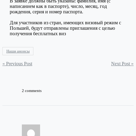
В заявке должны быть указаны: фамилия, имя (с
написанием как в паспорте), число, месяц, год
рождения, серия и номер паспорта.
Для участников из стран, имеющих визовый режим с
Польшей, будут отправлены приглашения с целью
получения бесплатных виз
Наши анонсы
Навигация
« Previous Post
Next Post »
по
записям
2 comments