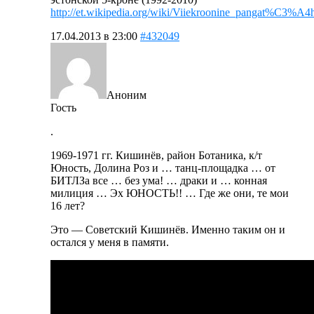
http://et.wikipedia.org/wiki/Viiekroonine_pangat%C3%A4
17.04.2013 в 23:00
#432049
Аноним
Гость
.
1969-1971 гг. Кишинёв, район Ботаника, к/т
Юность, Долина Роз и … танц-площадка … от
БИТЛЗа все … без ума! … драки и … конная
милиция … Эх ЮНОСТЬ!! … Где же они, те мои
16 лет?
Это — Советский Кишинёв. Именно таким он и
остался у меня в памяти.