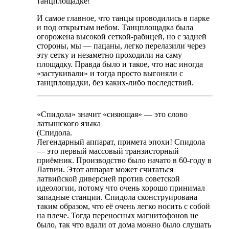
танцплощадке!
И самое главное, что танцы проводились в парке
и под открытым небом. Танцплощадка была
огорожена высокой сеткой-рабицей, но с задней
стороны, мы — пацаны, легко перелазили через
эту сетку и незаметно проходили на саму
площадку. Правда было и такое, что нас иногда
«застукивали» и тогда просто выгоняли с
танцплощадки, без каких-либо последствий.
«Спидола» значит «сияющая» — это слово
латышского языка
(Спидола.
Легендарный аппарат, примета эпохи! Спидола
— это первый массовый транзисторный
приёмник. Производство было начато в 60-году в
Латвии. Этот аппарат может считаться
латвийской диверсией против советской
идеологии, потому что очень хорошо принимал
западные станции. Спидола сконструирована
таким образом, что её очень легко носить с собой
на плече. Тогда переносных магнитофонов не
было, так что вдали от дома можно было слушать