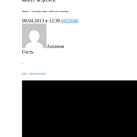
Мораль: — как задашь вопрос, такой ответ и получишь.
08.04.2013 в 12:39
#432046
Аноним
Гость
.
Мама — Муслим Магомаев