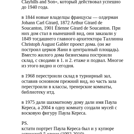
Clayhills and Son», который действовал успешно
до 1940 года.
в 1844 новые владелцы францусы — олдерман
Johann Carl Girard, 1872 Arthur Girard de
Soucanton, 1901 Étienne Girard de Soucanton. При
них дом стал в нынешний вид, они заказали у
1849 тогдашнего главного архитектора Таллинна
Christoph August Gabler проект дома. (он же
построил церков Яани в централный площадь).
Вместо жилого дома бизнесмана построили
склад, с сводами в 1. и 2. етаже и подвал. Многое
из этого видно и сегодня.
в 1968 перестроили склад в турнирный зал,
оставив основном прежний вид, но часть зала
перестроили в классы, тренерские комнаты,
библиотеку итд.
в 1975 дали шахматному дому дали имя Паула
Кереса, а 2004 в одну комнату создали мусей с
восковую фигуру Паула Кереса.
PS.
кстати портрет Паула Кереса был и у купюре
эстонской 5-кроне (1992-2010)