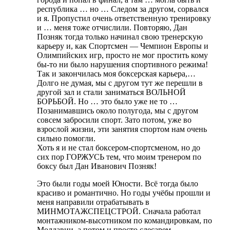
республика … но … Следом за другом, сорвался
и я. Пропустил очень ответственную тренировку
и … меня тоже отчислили. Повторяю, Дан
Позняк тогда только начинал свою тренерскую
карьеру и, как Спортсмен — Чемпион Европы и
Олимпийских игр, просто не мог простить кому
бы-то ни было нарушения спортивного режима!
Так и закончилась моя боксерская карьера,…
Долго не думая, мы с другом тут же перешли в
другой зал и стали заниматься ВОЛЬНОЙ
БОРЬБОЙ. Но … это было уже не то …
Позанимавшись около полугода, мы с другом
совсем забросили спорт. Зато потом, уже во
взрослой жизни, эти занятия спортом нам очень
сильно помогли.
Хоть я и не стал боксером-спортсменом, но до
сих пор ГОРЖУСЬ тем, что моим тренером по
боксу был Дан Иванович Позняк!
Это были годы моей Юности. Всё тогда было
красиво и романтично. Но годы учёбы прошли и
меня направили отрабатывать в
МИНМОТАЖСПЕЦСТРОЙ. Сначала работал
монтажником-высотником по командировкам, по
Молдавии, а потом и просто слесарем-