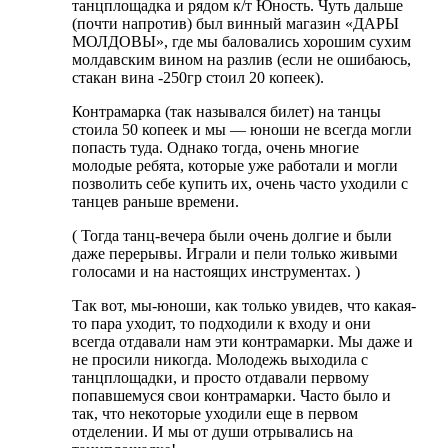
танцплощадка и рядом к/т Юность. Чуть дальше
(почти напротив) был винный магазин «ДАРЫ
МОЛДОВЫ», где мы баловались хорошим сухим
молдавским вином на разлив (если не ошибаюсь,
стакан вина -250гр стоил 20 копеек).
Контрамарка (так назывался билет) на танцы
стоила 50 копеек и мы — юноши не всегда могли
попасть туда. Однако тогда, очень многие
молодые ребята, которые уже работали и могли
позволить себе купить их, очень часто уходили с
танцев раньше времени.
( Тогда танц-вечера были очень долгие и были
даже перерывы. Играли и пели только живыми
голосами и на настоящих инструментах. )
Так вот, мы-юноши, как только увидев, что какая-
то пара уходит, то подходили к входу и они
всегда отдавали нам эти контрамарки. Мы даже и
не просили никогда. Молодежь выходила с
танцплощадки, и просто отдавали первому
попавшемуся свои контрамарки. Часто было и
так, что некоторые уходили еще в первом
отделении. И мы от души отрывались на