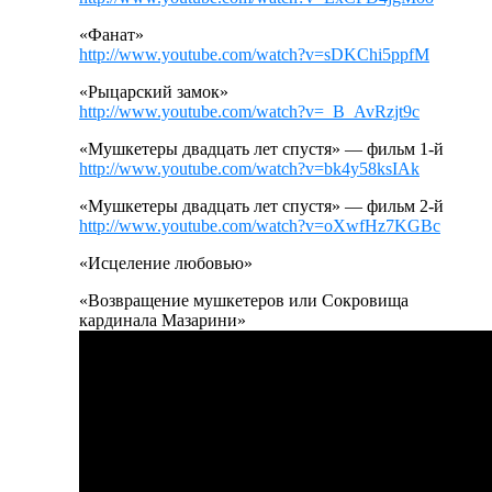
«Фанат»
http://www.youtube.com/watch?v=sDKChi5ppfM
«Рыцарский замок»
http://www.youtube.com/watch?v=_B_AvRzjt9c
«Мушкетеры двадцать лет спустя» — фильм 1-й
http://www.youtube.com/watch?v=bk4y58ksIAk
«Мушкетеры двадцать лет спустя» — фильм 2-й
http://www.youtube.com/watch?v=oXwfHz7KGBc
«Исцеление любовью»
«Возвращение мушкетеров или Сокровища
кардинала Мазарини»