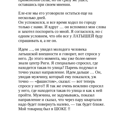
оставшись при своем мнении.
Еле-еле мы его уговорили остаться еще на
несколько дней.
Он успокоился, и все время ходил по городу
только с нами. И вдруг … он вспомнил мои слова
и захотел поспорить со мной. Я согласился, но с
одним условием, что обо все у ЛАТЫШЕЙ буду
спрашивать я, а не он.
Идем …, он увидел молодого человека
латышской внешности и говорит, вот спроси у
него. До этого момента, мы уже более-менее
знали центр Риги. Я специально спросил, где
находится такая-то улица? Парень подумал и
точно указал направление. Идем дальше … Он,
увидав мужчину, который ему показался, уж
точно — «фашистом», сказал: — вот теперь
спроси у него!! Я так же очень вежливо спросил
у него, где находится такая-то улица и как к ней
пройти. Мужчина, не задумываясь, показал
направление и сказал, что через пару кварталов
надо будет повернуть налево, — так будет ближе.
Мой товарищ был в ШОКЕ !!