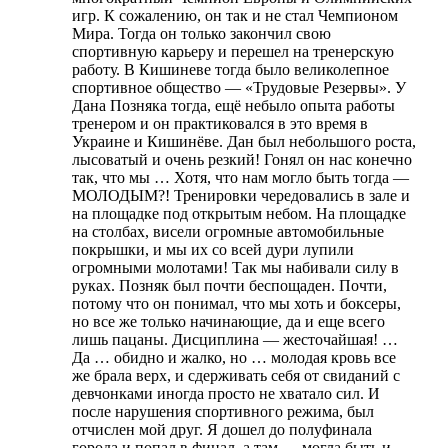
игр. К сожалению, он так и не стал Чемпионом
Мира. Тогда он только закончил свою
спортивную карьеру и перешел на тренерскую
работу. В Кишиневе тогда было великолепное
спортивное общество — «Трудовые Резервы». У
Дана Позняка тогда, ещё небыло опыта работы
тренером и он практиковался в это время в
Украине и Кишинёве. Дан был небольшого роста,
лысоватый и очень резкий! Гонял он нас конечно
так, что мы … Хотя, что нам могло быть тогда —
МОЛОДЫМ?! Тренировки чередовались в зале и
на площадке под открытым небом. На площадке
на столбах, висели огромные автомобильные
покрышки, и мы их со всей дури лупили
огромными молотами! Так мы набивали силу в
руках. Позняк был почти беспощаден. Почти,
потому что он понимал, что мы хоть и боксеры,
но все же только начинающие, да и еще всего
лишь пацаны. Дисциплина — жесточайшая! …
Да … обидно и жалко, но … молодая кровь все
же брала верх, и сдерживать себя от свиданий с
девчонками иногда просто не хватало сил. И
после нарушения спортивного режима, был
отчислен мой друг. Я дошел до полуфинала
города и попал в финал, а там … могла быть и