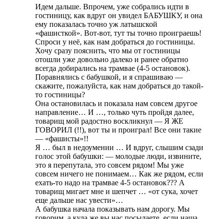
Идем дальше. Впрочем, уже собрались идти в
гостиницу, как вдруг он увидел БАБУШКУ, и она
ему показалась точно уж латышской
«фашисткой». Вот-вот, тут ты точно проиграешь!
Спроси у неё, как нам добраться до гостиницы.
Хочу сразу пояснить, что мы от гостиницы
отошли уже довольно далеко и ранее обратно
всегда добирались на трамвае (4-5 остановок).
Поравнялись с бабушкой, и я спрашиваю —
скажите, пожалуйста, как нам добраться до такой-
то гостиницы?
Она остановилась и показала нам совсем другое
направление… И …, только чуть пройдя далее,
товарищ мой радостно воскликнул — Я ЖЕ
ГОВОРИЛ (!!), вот ты и проиграл! Все они такие
— «фашисты»!!
Я … был в недоумении … И вдруг, слышим сзади
голос этой бабушки: — молодые люди, извините,
это я перепутала, это совсем рядом! Мы уже
совсем ничего не понимаем… Как же рядом, если
ехать-то надо на трамвае 4-5 остановок??? А
товарищ мигает мне и шепчет … «от сука, хочет
еще дальше нас увести»…
А бабушка начала показывать нам дорогу. Мы
говорим, а куда же вы нас посылаете, если наша