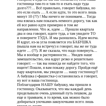
гостиница там-то и там-то и ехать надо туда
долго???… Всё правильно, говорит бабушка, но
это если ехать … А если идти, то это всего лишь
минут 10 (??) ! Мы ничего не понимаем… Тогда
она взялась нам показать немного дорогу, так как
ей все равно идти примерно в том же
направлении. Что ж, идем … Прошли квартала
два и она говорит, идите туда, а там увидите ТО
и повернете ТУДА. И мы разошлись. Идем молча.
И вдруг, из-за угла появляется эта БАБУШКА
(вышла нам на встречу) и говорит, вы же не туда
идете … (??). Я же сказала, что надо повернуть…
Мы и вообще в растерянности… Увидев наше
замешательство, она вдруг резко и решительно
говорит: — так вы никогда не найдете того, что
ищите! Пошли, я вам покажу дорогу. Пройдя ещё
пару кварталов, мы увидели … нашу гостиницу!!
А бабушка («фашистка») остановилась и говорит,
ну вот и ваша гостиница.
Поблагодарив НАШУ бабушку, мы пришли в
гостиницу. Оказывается, что мы каждый день
проделывали очень длинный путь пешком, да
еще и трамваем, в то время, как можно было
добираться улочками-закоулочками всего лишь
минут за десять.