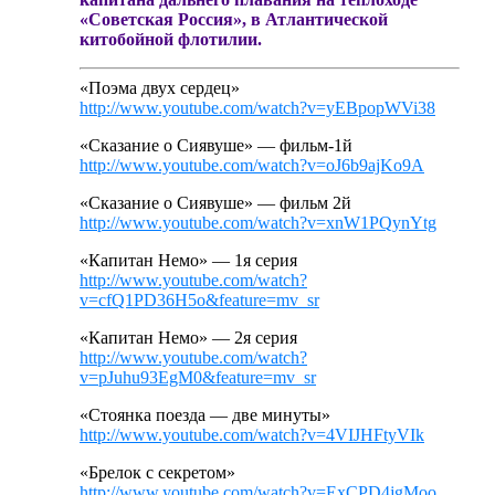
«Советская Россия», в Атлантической
китобойной флотилии.
«Поэма двух сердец»
http://www.youtube.com/watch?v=yEBpopWVi38
«Сказание о Сиявуше» — фильм-1й
http://www.youtube.com/watch?v=oJ6b9ajKo9A
«Сказание о Сиявуше» — фильм 2й
http://www.youtube.com/watch?v=xnW1PQynYtg
«Капитан Немо» — 1я серия
http://www.youtube.com/watch?
v=cfQ1PD36H5o&feature=mv_sr
«Капитан Немо» — 2я серия
http://www.youtube.com/watch?
v=pJuhu93EgM0&feature=mv_sr
«Стоянка поезда — две минуты»
http://www.youtube.com/watch?v=4VIJHFtyVIk
«Брелок с секретом»
http://www.youtube.com/watch?v=ExCPD4jgMoo