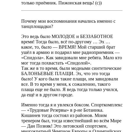
только приёмник. Пижонская вещь! (с))
Почему мои воспоминания начались именно с
танцплощадки?
Это ведь было МОЛОДОЕ и БЕЗЗАБОТНОЕ
время! Тогда было, всё по-другому … Эх …
какое, то, было — ВРЕМЯ! Мой старший брат
ушёл в армию и подарил мне радиоприемник —
«Спидола». Как завидовали мне ребята. Мало кто
мог тогда похвастать «Спидолой».
Так же в то время, были модными синтетические
БАЛОНЬЕВЫЕ ПЛАЩИ. Эх, что это тогда
было! У кого были такие плащи, им завидовали
все. В то время у меня, к сожалению, такого
плаща еще не было. Я ведь тогда только учился,
да ещё и в другом городе.
Именно тогда я и увлекся боксом. Спорткомплекс
— «Трудовые Резервы» в р-не Ботаника.
Кишинев тогда состоял из районов. Моим
тренером был, тогда известнейший во всём Мире
— Дан Позняк! Это литовский спортсмен,
многократный Чемпион Европы и Олимпийских