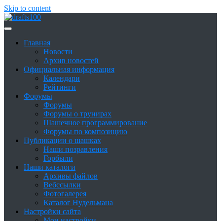
Skip to content
Сайт о шашках и шашистах
Шашки в России
Главная
Новости
Архив новостей
Официальная информация
Календари
Рейтинги
Форумы
Форумы
Форумы о трунирах
Шашечное программирование
Форумы по композицию
Публикации о шашках
Наши позравления
Горбыли
Наши каталоги
Архивы файлов
Вебссылки
Фотогалерея
Каталог Нудельмана
Настройки сайта
Мои настройки