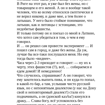
В Риге на этот раз, я уже был без жены, но с
товарищем и его женой. А он и вообще такой
человек, что ко всему относился скептически и
не верил никому, и даже мне, а тем более о
латышах. У него было стойкое понимание, что
латыши, как и литовцы с эстонцами, это
недобитые фашисты.
И только потому он и поехал со мной в Латвию,
что хотел сам убедиться в том, о чем я ему
говорил.
И … он решил сам провести эксперимент … И
пошел сам в город, и даже без жены. Да уж,
лучше бы все-таки послушался меня. Но ему
тогда было «виднее».
Часа через 2-3 приходит и говорит: — ну их к
черту, этих фашистов (!!), всё, … собираемся и
едем домой! И немедленно!
Что случилось, спрашиваю? А он говорит, что
ему захотелось выпить пива, и он куда-то попал,
в какой-то бар, а там, услышав чисто русский
язык, но с непонятным диалектом (у нас на Дону
свой и неповторимый диалект!) стали его
подначивать, а он (донской казАк!) кинулся в
драку,… Слава богу, всё успокоилось без
применения силы, но он сразу же ушел,