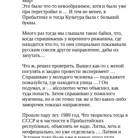
Мир!
Это было что-то невообразимое, хотя и было уже
при перестройке и … И тем не менее, в
Прибалтике и тогда Культура была с большой
буквы.
Много раз тогда мы слышали такие байки, что,
когда спрашиваешь у коренного рижанина, где
находится что-то, то они специально показывали
русским совсем другое направление, дабы их
запутать…
Что ж, решил проверить. Вышел как-то с женой
погулять и заодно провести эксперимент …
Спрашиваю у молодого человека — подскажите
пожалуйста, где находится улица …? Он
подумал, и … абсолютно четко объяснил, как
туда попасть. Затем спрашиваю у пожилого
мужчины, но и он точно так же и без каких-либо
заморочек показал направление.
Прошло пару лет. 1989 год. Что творилось тогда в
СССР и в частности в Прибалтийских
республиках, объяснять не надо. Литва, хоть и
неофициально, но уже отделилась … Латвия и
Эстония тоже были уже в конце этого пути…