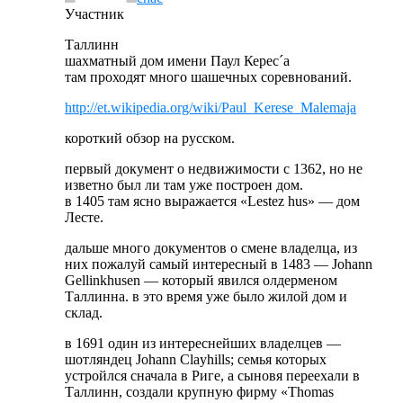
Участник
Таллинн
шахматный дом имени Паул Керес´а
там проходят много шашечных соревнований.
http://et.wikipedia.org/wiki/Paul_Kerese_Malemaja
короткий обзор на русском.
первый документ о недвижимости с 1362, но не
изветно был ли там уже построен дом.
в 1405 там ясно выражается «Lestez hus» — дом
Лесте.
дальше много документов о смене владелца, из
них пожалуй самый интересный в 1483 — Johann
Gellinkhusen — который явился олдерменом
Таллинна. в это время уже было жилой дом и
склад.
в 1691 один из интереснейших владелцев —
шотляндец Johann Clayhills; семья которых
устройлся сначала в Риге, а сыновя переехали в
Таллинн, создали крупную фирму «Thomas