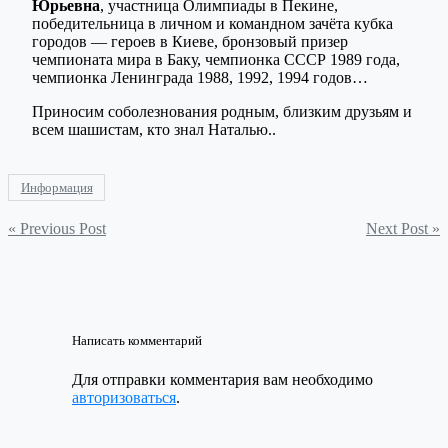
Юрьевна
, участница Олимпиады в Пекине,
победительница в личном и командном зачёта кубка
городов — героев в Киеве, бронзовый призер
чемпионата мира в Баку, чемпионка СССР 1989 года,
чемпионка Ленинграда 1988, 1992, 1994 годов…
Приносим соболезнования родным, близким друзьям и
всем шашистам, кто знал Наталью..
Информация
Навигация
« Previous Post
Next Post »
по
записям
Написать комментарий
Для отправки комментария вам необходимо
авторизоваться
.