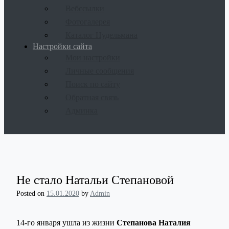
Вебссылки
Фотогалерея
Каталог Нудельмана
Настройки сайта
Мои настройки
Личные сообщения
Поиск по сайту
Обратная связь
Админка
Не стало Натальи Степановой
Posted on
15.01.2020
by
Admin
14-го января ушла из жизни
Степанова Наталия