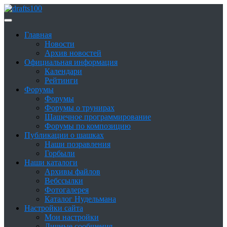
Skip
to
Сайт о шашках и шашистах
content
Шашки в России
Главная
Новости
Архив новостей
Официальная информация
Календари
Рейтинги
Форумы
Форумы
Форумы о трунирах
Шашечное программирование
Форумы по композицию
Публикации о шашках
Наши позравления
Горбыли
Наши каталоги
Архивы файлов
Вебссылки
Фотогалерея
Каталог Нудельмана
Настройки сайта
Мои настройки
Личные сообщения