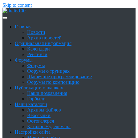
Skip to content
Сайт о шашках и шашистах
Шашки в России
Главная
Новости
Архив новостей
Официальная информация
Календари
Рейтинги
Форумы
Форумы
Форумы о трунирах
Шашечное программирование
Форумы по композицию
Публикации о шашках
Наши позравления
Горбыли
Наши каталоги
Архивы файлов
Вебссылки
Фотогалерея
Каталог Нудельмана
Настройки сайта
Мои настройки